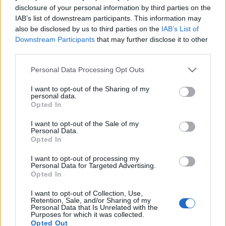
disclosure of your personal information by third parties on the
kell, úgyis megszerzem a haveroktól -…
IAB’s list of downstream participants. This information may
also be disclosed by us to third parties on the
IAB’s List of
Olvasói rovat - A hivatásos
Downstream Participants
that may further disclose it to other
third parties.
fényképész
Please note that this website/app uses one or more Google
Modor Tibi
•
2010. február 22.
92
Personal Data Processing Opt Outs
services and may gather and store information including but
not limited to your visit or usage behaviour. You may click to
I want to opt-out of the Sharing of my
A., újabban kedvenc olvasói posztjaim alkotója
personal data.
grant or deny consent to Google and its third-party tags to
Opted In
(Háromnevű ember, Pecás) ismét egy eddig
use your data for below specified purposes in below Google
kitárgyalatlan embertípust pécézett ki magának,
consent section.
I want to opt-out of the Sale of my
akit a megszokott nyers stílusban tesz helyre. A fotós
Personal Data.
(férfi): Egyszerűen a legtaszítóbb típusok egyike,
Opted In
maga a tapintatlanság…
I want to opt-out of processing my
Personal Data for Targeted Advertising.
Opted In
Olvasói rovat - A modoros fotósokról
I want to opt-out of Collection, Use,
Modor Tibi
•
2009. április 27.
68
Retention, Sale, and/or Sharing of my
Personal Data that Is Unrelated with the
Purposes for which it was collected.
Dear all, ahogy korábban fenyegetőztünk, jön a
Opted Out