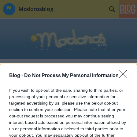
Modorosblog
Címkék
»
fotózás
Blog -
Do Not Process My Personal Information
A kései követő
If you wish to opt-out of the sale, sharing to third parties, or
Modor Tibi
•
2010. október 18.
196
processing of your personal or sensitive information for
targeted advertising by us, please use the below opt-out
1998:-Gyurikám, igaz erőművet hoztatok itt össze
section to confirm your selection. Please note that after your
ezzel a Penciummal. Gyönyörű a hétgigás vinyó is -
opt-out request is processed you may continue seeing
erre aztán lehet lesz pakolni rendesen, tényleg
interest-based ads based on personal information utilized by
us or personal information disclosed to third parties prior to
nagyon fasza minden. Gratulálok. Internetet nem
your opt-out. You may separately opt-out of the further
terveztek?-Nem. Nincs, és nem is lesz. Minek? Ami