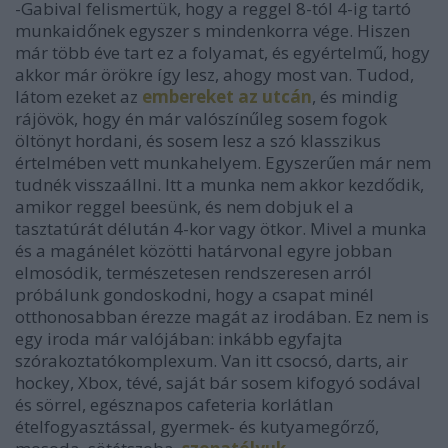
-Gabival felismertük, hogy a reggel 8-tól 4-ig tartó
munkaidőnek egyszer s mindenkorra vége. Hiszen
már több éve tart ez a folyamat, és egyértelmű, hogy
akkor már örökre így lesz, ahogy most van. Tudod,
látom ezeket az
embereket az utcán
, és mindig
rájövök, hogy én már valószínűleg sosem fogok
öltönyt hordani, és sosem lesz a szó klasszikus
értelmében vett munkahelyem. Egyszerűen már nem
tudnék visszaállni. Itt a munka nem akkor kezdődik,
amikor reggel beesünk, és nem dobjuk el a
tasztatúrát délután 4-kor vagy ötkor. Mivel a munka
és a magánélet közötti határvonal egyre jobban
elmosódik, természetesen rendszeresen arról
próbálunk gondoskodni, hogy a csapat minél
otthonosabban érezze magát az irodában. Ez nem is
egy iroda már valójában: inkább egyfajta
szórakoztatókomplexum. Van itt csocsó, darts, air
hockey, Xbox, tévé, saját bár sosem kifogyó sodával
és sörrel, egésznapos cafeteria korlátlan
ételfogyasztással, gyermek- és kutyamegőrző,