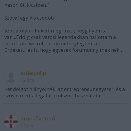
hasonlót, kicsiben."
Szoval egy kis csodot?
Szopatolyuk-linkert meg koszi, hoyg ilyen is
van...Eddig csak varosi legendakban hallottam a
kifurt falu wc-rol, de akkor tenyleg letezik.
Erdekes....az is, hogy egyesek forumot nyitnak neki.
erdeipolip
12 éve
Két dolgot hiányolnÁk: az entrepreneur egyszeri és a
szósöl média legalább ötszöri használatát.
Trónkövetelő
12 éve