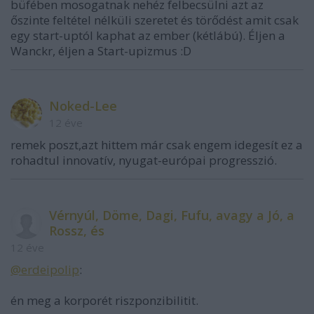
büfében mosogatnak nehéz felbecsülni azt az
őszinte feltétel nélküli szeretet és törődést amit csak
egy start-uptól kaphat az ember (kétlábú). Éljen a
Wanckr, éljen a Start-upizmus :D
Noked-Lee
12 éve
remek poszt,azt hittem már csak engem idegesít ez a
rohadtul innovatív, nyugat-európai progresszió.
Vérnyúl, Döme, Dagi, Fufu, avagy a Jó, a
Rossz, és
12 éve
@erdeipolip
:
én meg a korporét riszponzibilitit.