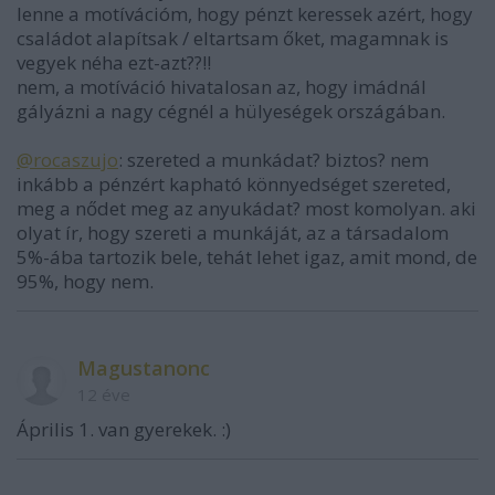
lenne a motívációm, hogy pénzt keressek azért, hogy
családot alapítsak / eltartsam őket, magamnak is
vegyek néha ezt-azt??!!
nem, a motíváció hivatalosan az, hogy imádnál
gályázni a nagy cégnél a hülyeségek országában.
@rocaszujo
: szereted a munkádat? biztos? nem
inkább a pénzért kapható könnyedséget szereted,
meg a nődet meg az anyukádat? most komolyan. aki
olyat ír, hogy szereti a munkáját, az a társadalom
5%-ába tartozik bele, tehát lehet igaz, amit mond, de
95%, hogy nem.
Magustanonc
12 éve
Április 1. van gyerekek. :)