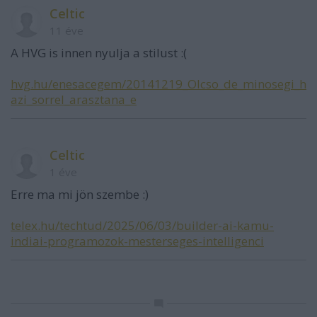
Celtic
11 éve
A HVG is innen nyulja a stilust :(
hvg.hu/enesacegem/20141219_Olcso_de_minosegi_h
azi_sorrel_arasztana_e
Celtic
1 éve
Erre ma mi jön szembe :)
telex.hu/techtud/2025/06/03/builder-ai-kamu-
indiai-programozok-mesterseges-intelligenci