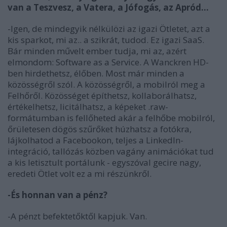
van a Teszvesz, a Vatera, a Jófogás, az Apród...
-Igen, de mindegyik nélkülözi az igazi Ötletet, azt a
kis sparkot, mi az.. a szikrát, tudod. Ez igazi SaaS.
Bár minden művelt ember tudja, mi az, azért
elmondom: Software as a Service. A Wanckren HD-
ben hirdethetsz, élőben. Most már minden a
közösségről szól. A közösségről, a mobilról meg a
Felhőről. Közösséget építhetsz, kollaborálhatsz,
értékelhetsz, licitálhatsz, a képeket .raw-
formátumban is fellőheted akár a felhőbe mobilról,
őrületesen dögös szűrőket húzhatsz a fotókra,
lájkolhatod a Facebookon, teljes a LinkedIn-
integráció, tallózás közben vagány animációkat tud
a kis letisztult portálunk - egyszóval gecire nagy,
eredeti Ötlet volt ez a mi részünkről.
-És honnan van a pénz?
-A pénzt befektetőktől kapjuk. Van.