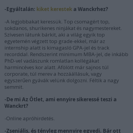
-Egyáltalán:
kiket kerestek
a Wanckrhez?
-A legjobbakat keressük. Top csomagért top,
sokdanos, shurikenes ninjákat és nagymestereket.
Szívesen látunk bárkit, aki a világ egyik top
egyetemén végzett top grade-ekkel, már az
internship alatt is kimagasló GPA-jel és track
recorddal. Rendszerint minimum MBA-jel, de inkább
PhD-vel vadászunk romlatlan kollégákat
harmincéves kor alatt. Afölött már sajnos túl
corporate, túl merev a hozzáállásuk, vagy
egyszerűen gyávák velünk dolgozni. Féltik a nagy
semmit.
-De mi Az Ötlet, ami ennyire sikeressé teszi a
Wanckrt?
-Online apróhirdetés.
-Zseniális, és tényleg mennyire egyedi. Bár ott