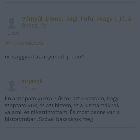
Vérnyúl, Döme, Dagi, Fufu, avagy a Jó, a
Rossz, és
12 éve
@múvemáccsó
:
ne sziggyad az anyámat, jóóóó?!...
sírjatok
12 éve
Én a szopatólyukra először azt olvastam, hogy
szoptatólyuk, és azt hittem, ez a kismamáknak
valami, és rákattintottam. És most benne van a
historymban. Szóval basszátok meg.