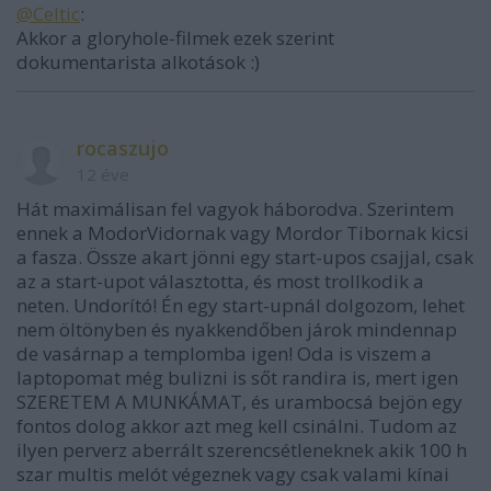
@Celtic
:
Akkor a gloryhole-filmek ezek szerint
dokumentarista alkotások :)
rocaszujo
12 éve
Hát maximálisan fel vagyok háborodva. Szerintem
ennek a ModorVidornak vagy Mordor Tibornak kicsi
a fasza. Össze akart jönni egy start-upos csajjal, csak
az a start-upot választotta, és most trollkodik a
neten. Undorító! Én egy start-upnál dolgozom, lehet
nem öltönyben és nyakkendőben járok mindennap
de vasárnap a templomba igen! Oda is viszem a
laptopomat még bulizni is sőt randira is, mert igen
SZERETEM A MUNKÁMAT, és urambocsá bejön egy
fontos dolog akkor azt meg kell csinálni. Tudom az
ilyen perverz aberrált szerencsétleneknek akik 100 h
szar multis melót végeznek vagy csak valami kínai