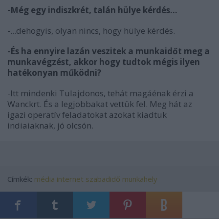
-Még egy indiszkrét, talán hülye kérdés...
-...dehogyis, olyan nincs, hogy hülye kérdés.
-És ha ennyire lazán veszitek a munkaidőt meg a
munkavégzést, akkor hogy tudtok mégis ilyen
hatékonyan működni?
-Itt mindenki Tulajdonos, tehát magáénak érzi a
Wanckrt. És a legjobbakat vettük fel. Meg hát az
igazi operatív feladatokat azokat kiadtuk
indiaiaknak, jó olcsón.
Címkék:
média
internet
szabadidő
munkahely