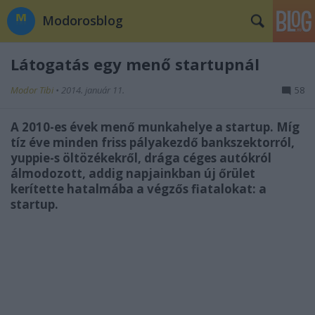
Modorosblog
Látogatás egy menő startupnál
Modor Tibi
•
2014. január 11.
58
A 2010-es évek menő munkahelye a startup. Míg
tíz éve minden friss pályakezdő bankszektorról,
yuppie-s öltözékekről, drága céges autókról
álmodozott, addig napjainkban új őrület
kerítette hatalmába a végzős fiatalokat: a
startup.