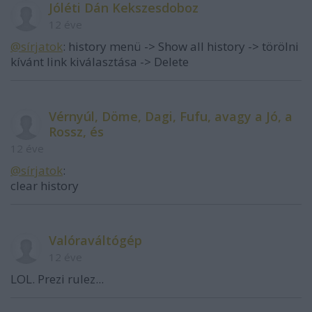
Jóléti Dán Kekszesdoboz
12 éve
@sírjatok
: history menü -> Show all history -> törölni
kívánt link kiválasztása -> Delete
Vérnyúl, Döme, Dagi, Fufu, avagy a Jó, a
Rossz, és
12 éve
@sírjatok
:
clear history
Valóraváltógép
12 éve
LOL. Prezi rulez...