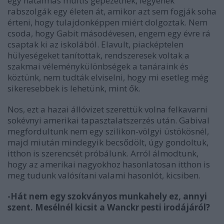
egy hatalmas multis gépezetnek, legyenek
rabszolgák egy életen át, amikor azt sem fogják soha
érteni, hogy tulajdonképpen miért dolgoztak. Nem
csoda, hogy Gabit másodévesen, engem egy évre rá
csaptak ki az iskolából. Elavult, piacképtelen
hülyeségeket tanítottak, rendszeresek voltak a
szakmai véleménykülönbségek a tanáraink és
köztünk, nem tudták elviselni, hogy mi esetleg még
sikeresebbek is lehetünk, mint ők.
Nos, ezt a hazai állóvizet szerettük volna felkavarni
sokévnyi amerikai tapasztalatszerzés után. Gabival
megfordultunk nem egy szilikon-völgyi üstökösnél,
majd miután mindegyik becsődölt, úgy gondoltuk,
itthon is szerencsét próbálunk. Arról álmodtunk,
hogy az amerikai nagyokhoz hasonlatosan itthon is
meg tudunk valósítani valami hasonlót, kicsiben.
-Hát nem egy szokványos munkahely ez, annyi
szent. Mesélnél kicsit a Wanckr pesti irodájáról?