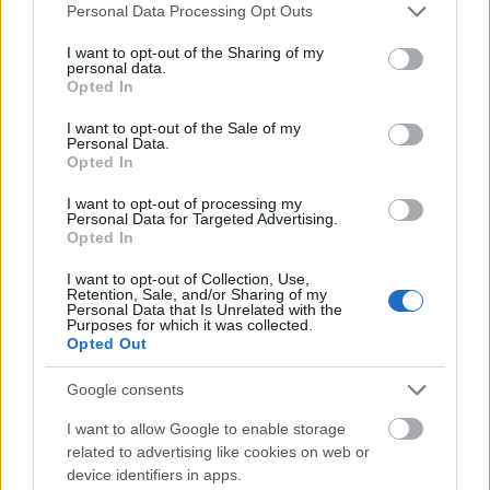
Please note that this website/app uses one or more Google
Personal Data Processing Opt Outs
services and may gather and store information including but
not limited to your visit or usage behaviour. You may click to
I want to opt-out of the Sharing of my
personal data.
grant or deny consent to Google and its third-party tags to
Opted In
use your data for below specified purposes in below Google
consent section.
I want to opt-out of the Sale of my
Personal Data.
Opted In
I want to opt-out of processing my
Personal Data for Targeted Advertising.
baby bee (törölt)
Opted In
12 éve
I want to opt-out of Collection, Use,
egyre jobb ez a blog, bár kutyás poszt talán sose lesz
Retention, Sale, and/or Sharing of my
Personal Data that Is Unrelated with the
überelve, de ez is nagy lett :)
Purposes for which it was collected.
Opted Out
Google consents
Jodei
I want to allow Google to enable storage
12 éve
related to advertising like cookies on web or
Gecc, ez nagyon jo lett. Indexen kattintottam a linkre,
device identifiers in apps.