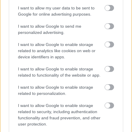
csak a cim huzott be, nem is neztem, hogy hova.
Elsore siman megettem, hogy valodi, csak a
I want to allow my user data to be sent to
hozzaszolasoknal vettem eszre, hogy modoros.
Google for online advertising purposes.
I want to allow Google to send me
personalized advertising.
vészmadár (pica pica)
12 éve
I want to allow Google to enable storage
related to analytics like cookies on web or
@noname django
: én most keresek befektetőket az
device identifiers in apps.
agyhal?itt! nevű vállalkozásomhoz, aminek a neve
hasonlít valamire, ami rólad jutott eszembe.
I want to allow Google to enable storage
related to functionality of the website or app.
I want to allow Google to enable storage
Abrash1965
related to personalization.
12 éve
@Excsimóta
: humor volt, relax
I want to allow Google to enable storage
related to security, including authentication
functionality and fraud prevention, and other
user protection.
Captain Budapest