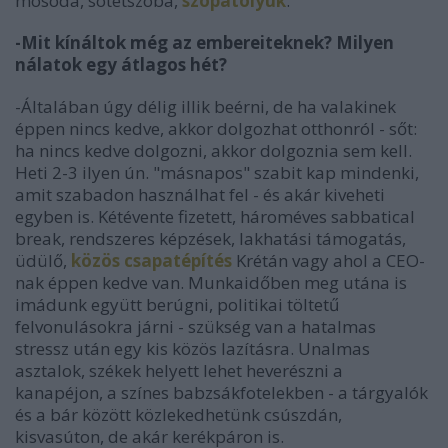
mosoda, sötétszoba,
szopatólyuk
.
-Mit kínáltok még az embereiteknek? Milyen
nálatok egy átlagos hét?
-Általában úgy délig illik beérni, de ha valakinek
éppen nincs kedve, akkor dolgozhat otthonról - sőt:
ha nincs kedve dolgozni, akkor dolgoznia sem kell.
Heti 2-3 ilyen ún. "másnapos" szabit kap mindenki,
amit szabadon használhat fel - és akár kiveheti
egyben is. Kétévente fizetett, hároméves sabbatical
break, rendszeres képzések, lakhatási támogatás,
üdülő,
közös csapatépítés
Krétán vagy ahol a CEO-
nak éppen kedve van. Munkaidőben meg utána is
imádunk együtt berúgni, politikai töltetű
felvonulásokra járni - szükség van a hatalmas
stressz után egy kis közös lazításra. Unalmas
asztalok, székek helyett lehet heverészni a
kanapéjon, a színes babzsákfotelekben - a tárgyalók
és a bár között közlekedhetünk csúszdán,
kisvasúton, de akár kerékpáron is.