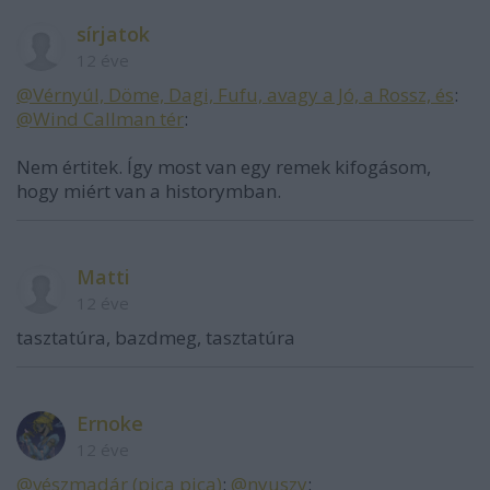
sírjatok
12 éve
@Vérnyúl, Döme, Dagi, Fufu, avagy a Jó, a Rossz, és
:
@Wind Callman tér
:
Nem értitek. Így most van egy remek kifogásom,
hogy miért van a historymban.
Matti
12 éve
tasztatúra, bazdmeg, tasztatúra
Ernoke
12 éve
@vészmadár (pica pica)
:
@nyuszy
: