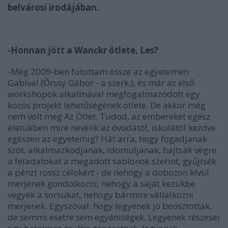
belvárosi irodájában.
-Honnan jött a Wanckr ötlete, Les?
-Még 2009-ben futottam össze az egyetemen
Gabival (Őrssy Gábor - a szerk.), és már az első
workshopok alkalmával megfogalmazódott egy
közös projekt lehetőségének ötlete. De akkor még
nem volt meg Az Ötlet. Tudod, az embereket egész
életükben mire nevelik az óvodától, iskolától kezdve
egészen az egyetemig? Hát arra, hogy fogadjanak
szót, alkalmazkodjanak, idomuljanak, hajtsák végre
a feladatokat a megadott sablonok szerint, gyűjtsék
a pénzt rossz célokért - de nehogy a dobozon kívül
merjenek gondolkozni, nehogy a saját kezükbe
vegyék a sorsukat, nehogy bármire vállalkozni
merjenek. Egyszóval: hogy legyenek jó beosztottak,
de semmi esetre sem egyéniségek. Legyenek részesei