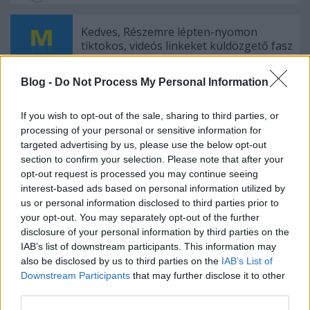
Kedves, Részemre lépten-nyomon
tiktokos, videós linkeket küldözgető fasz
Enbertársam!
Blog -
Do Not Process My Personal Information
If you wish to opt-out of the sale, sharing to third parties, or
Szólj hozzá!
processing of your personal or sensitive information for
targeted advertising by us, please use the below opt-out
A hozzászóláshoz be kell lépned!
section to confirm your selection. Please note that after your
opt-out request is processed you may continue seeing
interest-based ads based on personal information utilized by
us or personal information disclosed to third parties prior to
your opt-out. You may separately opt-out of the further
disclosure of your personal information by third parties on the
IAB’s list of downstream participants. This information may
also be disclosed by us to third parties on the
IAB’s List of
Downstream Participants
that may further disclose it to other
VAGY
third parties.