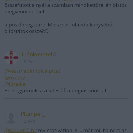
összefutott a nyál a számban mindkettőre, én biztos
megvenném őket.
a poszt meg baró, Meiszner Jolanda könyvéből
ollóztátok össze?:D
Trónkövetelő
12 éve
@vészmadár (pica pica)
:
@nyuszy
:
@Ernoke
:
Erdei gyümölcs ízesítésű fiziológiás sóoldat.
Plumper_
12 éve
@Modor Tibi
: my motivation is.... már mi, ha nem az