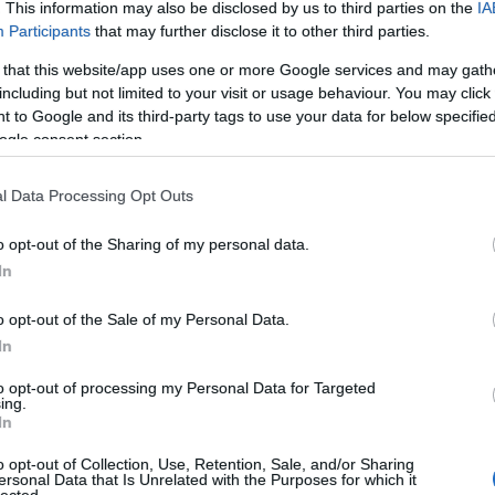
. This information may also be disclosed by us to third parties on the
IA
vagy egy vicces mondat, na? Twitter, Tumblr, bá
ek
Participants
that may further disclose it to other third parties.
nő
elgondolkodtató képrejtvényeket jelentethetné
egy mászó ló valami piramis felé, és az le
 that this website/app uses one or more Google services and may gath
piramis, szerintem kurva jó, nem? Elég eredeti 
including but not limited to your visit or usage behaviour. You may click 
ek
 to Google and its third-party tags to use your data for below specifi
kisgyerekes képeket, kulináris kreációkat, étter
(
2
)
ogle consent section.
Kapnánk ingyenvacsorát, ingyensört, máskül
(
1
)
Dehogy
nincs
ingyenebéd
.
(
1
)
l Data Processing Opt Outs
(
2
)
(
1
)
Politikai megmondóblog
! Na az egy nagyon 
(
1
)
o opt-out of the Sharing of my personal data.
kormányt kellene szarrá fikázni. Bármit m
(
2
)
In
darabokra szedni, kiforgatni, vicces csúfneveke
(
1
)
persze azért itt-ott az ellenzéknek is besz
(
1
)
o opt-out of the Sale of my Personal Data.
látszatának megőrzése érdekében. De lehetünk 
(
1
)
In
(
1
)
is lényeges a címlapra kerülés, trollmágnes
(
1
)
is. Javaslom az előmoderációt - magunkat m
to opt-out of processing my Personal Data for Targeted
b
...
ing.
Intézetként, pl. A Szabad Szó Független Civi
In
akkor lehetne valami Mankiewiczúgylátja.blog.
ék
és 1-2 tévés-rádiós vagy bármilyen pub
o opt-out of Collection, Use, Retention, Sale, and/or Sharing
ersonal Data that Is Unrelated with the Purposes for which it
véleményformálók lehetnénk. Tudod, olyan e
ny
lected.