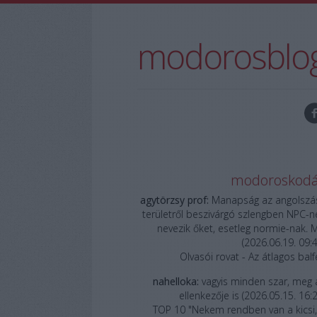
modorosblo
modoroskod
agytörzsy prof:
Manapság az angolszá
területről beszivárgó szlengben NPC-n
nevezik őket, esetleg normie-nak. M.
(
2026.06.19. 09:
Olvasói rovat - Az átlagos balf
nahelloka:
vagyis minden szar, meg 
ellenkezője is
(
2026.05.15. 16:
TOP 10 "Nekem rendben van a kicsi,