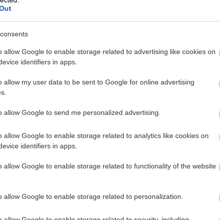
köpenyes orvos vagy a kezeslábasos szere
09
Out
gyógyszer a legjobb, vagy hogy az a vízkőoldó f
19
)
(
7
)
consents
iak
És persze kötelező lenne a csúcson abbahag
(
4
)
o allow Google to enable storage related to advertising like cookies on
idő után hiteltelenné válik. Önismétlés, ilyes
24
)
evice identifiers in apps.
őszinte énblog-szerűséget, arról, ami tényle
(
1
)
04
)
vagy amit magunk is élvezünk. Az sajnos az
o allow my user data to be sent to Google for online advertising
sz
illetve nem érdekelne többet, mint átlag 2
s.
37
)
pénz pedig nagyon jól jönnek, hiszen napi c
87
)
össze lehetne szedni egy-két hónap alatt, ame
to allow Google to send me personalized advertising.
lm
megkeresünk az irodában, nem? Hát nem megé
06
)
15
)
o allow Google to enable storage related to analytics like cookies on
ói
evice identifiers in apps.
Na melyik lesz jó? Írok a Zúzó Rolinak, hogy
ér
a legjobb bor is megecetesedik cégér nélkü
83
)
o allow Google to enable storage related to functionality of the website
udvarias balfasz a kommentelői közül.
ly
(
6
)
ka
o allow Google to enable storage related to personalization.
Címkék:
internet
magyar
társadalom
32
)
36
)
o allow Google to enable storage related to security, including