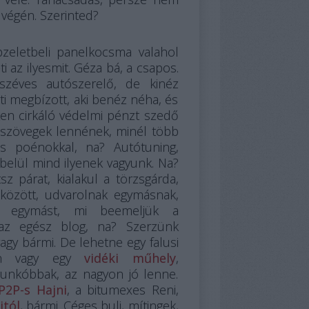
 végén. Szerinted?
pzeletbeli panelkocsma valahol
i az ilyesmit. Géza bá, a csapos.
úszéves autószerelő, de kinéz
ti megbízott, aki benéz néha, és
ken cirkáló védelmi pénzt szedő
 szövegek lennének, minél több
tes poénokkal, na? Autótuning,
gbelül mind ilyenek vagyunk. Na?
tsz párat, kialakul a törzsgárda,
között, udvarolnak egymásnak,
ítik egymást, mi beemeljük a
e az egész blog, na? Szerzünk
vagy bármi. De lehetne egy falusi
lon vagy egy
vidéki műhely
,
bunkóbbak, az nagyon jó lenne.
P2P-s Hajni
, a bitumexes Reni,
itól
, bármi. Céges buli, mítingek,