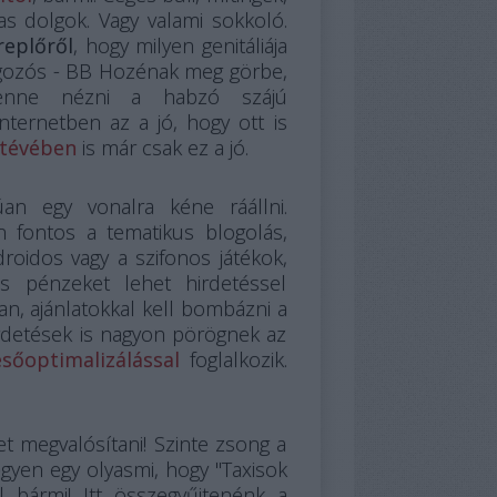
s dolgok. Vagy valami sokkoló.
replőről
, hogy milyen genitáliája
angozós - BB Hozénak meg görbe,
 lenne nézni a habzó szájú
ternetben az a jó, hogy ott is
 tévében
is már csak ez a jó.
an egy vonalra kéne ráállni.
fontos a tematikus blogolás,
roidos vagy a szifonos játékok,
as pénzeket lehet hirdetéssel
n, ajánlatokkal kell bombázni a
hirdetések is nagyon pörögnek az
sőoptimalizálással
foglalkozik.
t megvalósítani! Szinte zsong a
yen egy olyasmi, hogy "Taxisok
l bármi! Itt összegyűjtenénk a