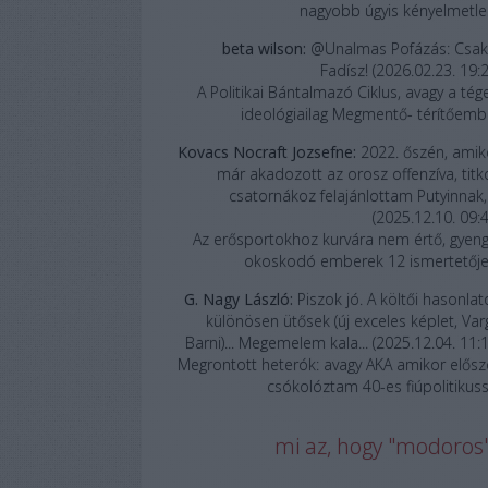
nagyobb úgyis kényelmetle
beta wilson:
@Unalmas Pofázás: Csak
Fadísz!
(
2026.02.23. 19:
A Politikai Bántalmazó Ciklus, avagy a tég
ideológiailag Megmentő- térítőemb
Kovacs Nocraft Jozsefne:
2022. őszén, amik
már akadozott az orosz offenzíva, titk
csatornákoz felajánlottam Putyinnak, .
(
2025.12.10. 09:
Az erősportokhoz kurvára nem értő, gyeng
okoskodó emberek 12 ismertetője
G. Nagy László:
Piszok jó. A költői hasonlat
különösen ütősek (új exceles képlet, Var
Barni)... Megemelem kala...
(
2025.12.04. 11:
Megrontott heterók: avagy AKA amikor elősz
csókolóztam 40-es fiúpolitikuss
mi az, hogy "modoros