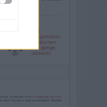
alomnak minősülnek, értük a
szolgáltatás technikai
s esetén forduljon a blog szerkesztőjéhez. Részletek