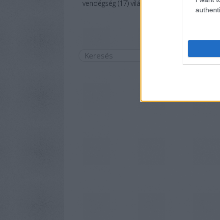
vendégség
(
17
)
világháború
(
6
)
voks10
(
3
)
ze
authenti
(
82
)
Címkefel
keres
egy