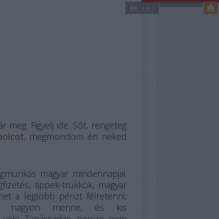
 meg. Figyelj ide. Sőt, rengeteg
polcot
, megmondom én neked
dégmunkás magyar mindennapjai.
agfizetés, tippek-trükkök, magyar
het a legtöbb pénzt félretenni,
ntem nagyon menne, és kis
e vele. Tanácsadás, persze nem