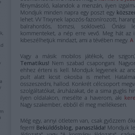
?
fénymásoló, kalandok a menzán, ilyen izgalma
Mondjuk minden napra egy poszt egy
közsze
lehet. VV Trixynek lapozós-fazonírozott, har
balrahordós, tömzsi, soklövetű. Óriási
kommenteket, a nép erre vevő. Meg hát az in
k,
kibeszélhetjük mindazt, ami a tévében megy.
A
sd
Vagy a másik: mobilos játékok, de szigorú
Tematikus!
Nem szabad csapongani. Nagyon 
y
ehhez érteni is kell. Mondjuk legyenek az and
pult alatt kicsit okosba is mehet. Hatalm
Ha
összeszedni, hallod. Konkrét célcsoport megva
y
szolgáltatókat, áruházakat, de a sima guglis 
ilyen oldalakon, mesélte a haverom, aki
kere
Nagy szakember, ebből él meg mellékesen.
om
m
Még egy, annyi ötletem van, csak győzzem őke
fejem!
Beküldősblog, panaszláda!
Mondjuk leg
áldozata", vagy "A kormány áldozata", szóva