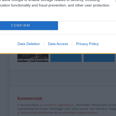
ne
cation functionality and fraud prevention, and other user protection.
Tetszik
0
hő
és
Ajánlott bejegyzések:
CONFIRM
éb
Data Deletion
Data Access
Privacy Policy
Kommentek:
A hozzászólások a
vonatkozó jogszabályok
értelmében felhasználói tart
üzemeltetője semmilyen felelősséget nem vállal, azokat nem ellenőrzi. Kifogá
a
Felhasználási feltételekben
és az
adatvédelmi tájékoztatóban
.