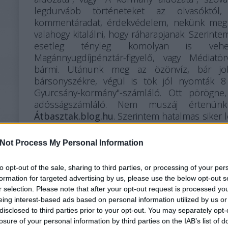
legdurvább történeteket az olvasóktól, 
kommentáradat, érdekvédelem, nekünk meg
valahogy kitalálni, hogy ráharapjanak. Szerintem
esetleg tényleg komolyan is vehe
Magánnyugdíjpénztár-figyelő, vagy Médiatör
bármi. Utánunk meg az özönvíz, bár jo
bársonyszékre, végül is tök jól nyomták 8 
Gyurcsány-kormány"-számláló. Ott pörögn
adósságszámláló. Nem muszáj értenünk
Átbasztak.blog.hu
. Szerintem hatalmas siker 
bebüffentené, hogy úgy kell annak, aki
bb
lehazaárulózná
a másikat, vagy fordítva. Devi
Not Process My Personal Information
um
nekik, ne az én adómból, de igenis az állam fiz
ek
haljon meg
, ilyesmi.
to opt-out of the sale, sharing to third parties, or processing of your per
formation for targeted advertising by us, please use the below opt-out s
nf
Esetleg valami elvont-vicceset? Nagyon szeret
r selection. Please note that after your opt-out request is processed y
és
eing interest-based ads based on personal information utilized by us or
blogokat, legalább nem kell annyit olvasni. F
ők
disclosed to third parties prior to your opt-out. You may separately opt-
pörögnek a mikroblogok. A netes közös
ja
losure of your personal information by third parties on the IAB’s list of
befogadni egy fél flekknél többet. Minden napra
re