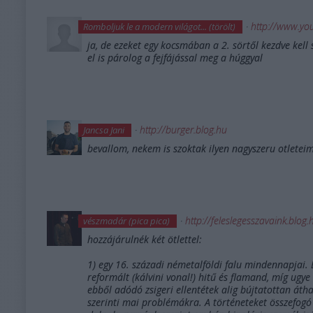
·
http://www.yo
Romboljuk le a modern világot... (törölt)
ja, de ezeket egy kocsmában a 2. sörtől kezdve kel
el is párolog a fejfájással meg a húggyal
·
http://burger.blog.hu
Jancsa Jani
bevallom, nekem is szoktak ilyen nagyszeru otleteim
·
http://feleslegesszavaink.blog.
vészmadár (pica pica)
hozzájárulnék két ötlettel:
1) egy 16. századi németalföldi falu mindennapjai. 
reformált (kálvini vonal!) hitű és flamand, míg ugye
ebből adódó zsigeri ellentétek alig bújtatottan áth
szerinti mai problémákra. A történeteket összefogó