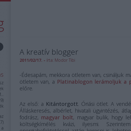
g
A kreatív blogger
2011/02/17. -
írta:
Modor Tibi
ás
-Édesapám, mekkora ötletem van, csináljuk már
ötletem van, a
Platinablogon lerámoljuk a 
sz
előre.
ek
..
49
)
Az első: a
Kitántorgott
. Óriási ötlet. A ven
ék
Álláskeresés, albérlet, hivatali ügyintézés, átl
az
fodrász,
magyar bolt
, magyar bulik, hogy le
27
)
költségkímélés kvázi, ilyesmi. Szeri
 a
energiabefektetéssel aztán keresni is lehetn