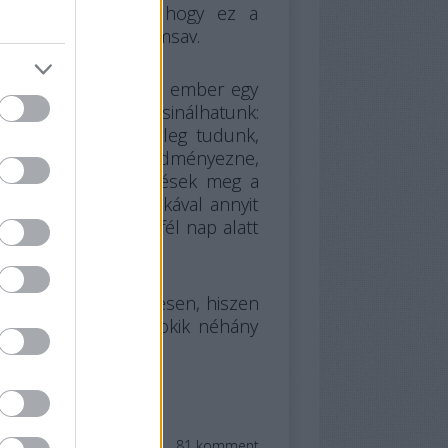
lő. Neki elhiszik, hogy ez a
aszább, mint a citromsav.
yni, mert tudod, az ember egy
mi. Egyvalamit nem csinálhatunk:
g érdekel. Amit tényleg tudunk,
onnali lebukást eredményezne,
0-30 ember. A hirdetések meg a
supán 5-6 órás munkával annyit
nnyit mondjuk egy fél nap alatt
ri?
 promózzon rendszeresen, hiszen
l. Aztán majd odaszokik néhány
81
komment