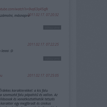
utube.com/watch?v=9vq63q45qfk
2011.02.17. 07:20:32
l számolni, másnapra
Válasz erre
2011.02.17. 07:22:25
 lenni :D
Válasz erre
hu
2011.02.17. 07:25:05
Érdekes karakterekkel: a kis falu
 a szomszéd falu pápahitű és vallon. Az
allásosak és vonatkoztathatók tetszés
 karakter egy megfáradt és cinikus