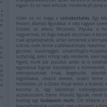
n"
ingyen. És ez nem lehúzás: mindenki jól járna a
 a
27
)
Aztán ez: ez maga a
szórakoztatás
. Egy ké
ed
Pesten, állandó figurákkal. A nép nagyon szeret
er
Erzsike, az alkesz félcsöves, Pityuka, a h
or
negyvennek, tíz foga maradt elszórtan. A körze
os
csak ejnyebejnyézik, aztán lennének a környé
..
srácok, övék lenne a játékautomata. Hatalmas
45
)
geczivel, bazdmeggel, sírvaröhögős-riszpek
e,
suttyóság, azért röhög rajta mindenki, mert le
le
Figyelj, írunk pár posztot, aztán te is tolatha
ok
egymással fognak beszélgetni a kommentek 
ga
mikroposztokat írnak, kiegészítik, isten
10
)
legjobbakat, olvasói levelek, önjáró lenn
ör
hirdetőket, pl. a Globe Royal krimó a Kökinél, 
al
kocsma is, egy lakótelepi szépségsza
asztalosüzem, bármi. Állandó figurák, minél 
"?
Esetleg egy
budapesti multi
. Ott lehetne a
beemelhetnénk a Hőbét meg a
Körnert a Józs