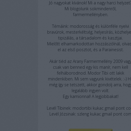
Jó nagyokat kívánok! Mi a nagy harci helyzet
Mi blogolunk sokmindenről,
farmermellényben.
Témáink
: modorosság és különféle nyelvi
bravúrok, mesterkéltség, helyesírás, közhelye
tipizálás, a társadalom és kasztjai.
Mielőtt elhamarkodottan hozzászólnál, olva
el az
első posztot
, és a
Parainesist
.
Akár tiéd az
Arany Farmermellény 2009
vag
csak van benned egy kis manír, nem kell
felháborodnod. Modor Tibi ott lakik
mindenkiben. Mi sem vagyunk kivételek. :-) 
még így se tetszett, akkor gondolj arra, hog
legalább ingyen volt.
Egy kamionnal! A legjobbakat!
Levél Tibinek
: modortibi kukac gmail pont c
Levél Józsinak
: szleng kukac gmail pont co