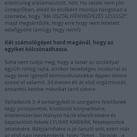
erkölcsileg alátámasztott, nett. Ha valaki nem jön
ünneplőben, eléáll és elsőként mondja hangosan a
szemébe, hogy
"MA OSZTÁLYFÉNYKÉPEZÉS LESSSSZ!"
,
majd megsértődik, hogy erre hogy nem lehetett
odafigyelni (amúgy hogy nem?).
Két számológépet hord magánál, hogy az
egyiket kölcsönadhassa.
Soha nem tudja meg, hogy a tanár az osztállyal
együtt röhög rajta, amikor nevetséges modorral és
nagy teret igénylő kézmozdulatokkal éppen ötösre
szaval el valamit. 34 évesen éli át első orgazmusát,
onnantól kezdve másokat tanít szexre.
Vállalkozik 3-4 tantárgyból is szorgalmi felelősnek
vagy pirospontok, kisötösök könyvelésére,
értelemszerűen hiányzó házik ellenőrzésére és
kapcsolódó fekete LYUKAS KARIKÁK, feketepontok
vezetésére. Bátyja/nővére is jó tanuló volt, ezért már
az első nap megkérdezik, hogy "
hmm... Tárnoki... a