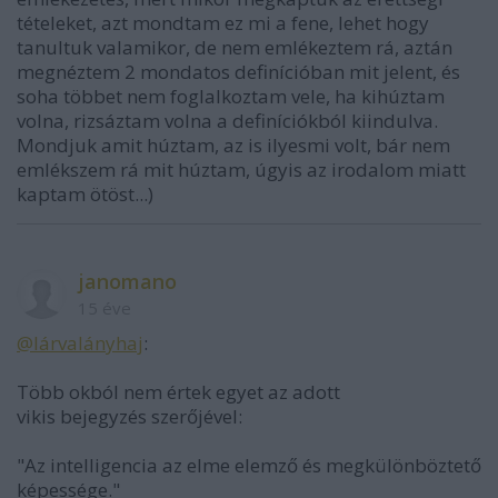
tételeket, azt mondtam ez mi a fene, lehet hogy
tanultuk valamikor, de nem emlékeztem rá, aztán
megnéztem 2 mondatos definícióban mit jelent, és
soha többet nem foglalkoztam vele, ha kihúztam
volna, rizsáztam volna a definíciókból kiindulva.
Mondjuk amit húztam, az is ilyesmi volt, bár nem
emlékszem rá mit húztam, úgyis az irodalom miatt
kaptam ötöst...)
janomano
15 éve
@lárvalányhaj
:
Több okból nem értek egyet az adott
vikis bejegyzés szerőjével:
"Az intelligencia az elme elemző és megkülönböztető
képessége."