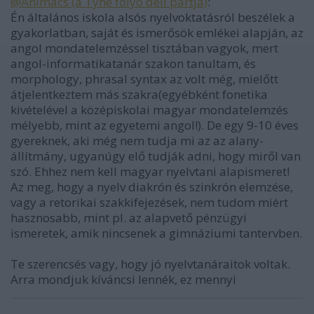
@Animacs (a Tyne folyó déli partja)
:
Én általános iskola alsós nyelvoktatásról beszélek a
gyakorlatban, saját és ismerősök emlékei alapján, az
angol mondatelemzéssel tisztában vagyok, mert
angol-informatikatanár szakon tanultam, és
morphology, phrasal syntax az volt még, mielőtt
átjelentkeztem más szakra(egyébként fonetika
kivételével a középiskolai magyar mondatelemzés
mélyebb, mint az egyetemi angol!). De egy 9-10 éves
gyereknek, aki még nem tudja mi az az alany-
állítmány, ugyanúgy elő tudják adni, hogy miről van
szó. Ehhez nem kell magyar nyelvtani alapismeret!
Az meg, hogy a nyelv diakrón és szinkrón elemzése,
vagy a retorikai szakkifejezések, nem tudom miért
hasznosabb, mint pl. az alapvető pénzügyi
ismeretek, amik nincsenek a gimnáziumi tantervben.
Te szerencsés vagy, hogy jó nyelvtanáraitok voltak.
Arra mondjuk kíváncsi lennék, ez mennyi