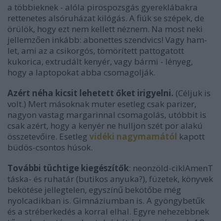
a többieknek - alóla pirospozsgás gyereklábakra
rettenetes alsóruházat kilógás. A fiúk se szépek, de
örülök, hogy ezt nem kellett néznem. Na most neki
jellemzően inkább: abonettes szendvics! Vagy ham-
let, ami az a csikorgós, tömörített pattogatott
kukorica, extrudált kenyér, vagy bármi - lényeg,
hogy a laptopokat abba csomagolják.
Azért néha kicsit lehetett őket irigyelni.
(Céljuk is
volt.)
Mert másoknak muter esetleg csak parizer,
nagyon vastag margarinnal csomagolás, utóbbit is
csak azért, hogy a kenyér ne hulljon szét por alakú
összetevőire. Esetleg
vidéki nagymamától
kapott
büdös-csontos húsok.
További tüchtige kiegészítők
: neonzöld-ciklAmenT
táska- és ruhatár (butikos anyuka?), füzetek, könyvek
bekötése jellegtelen, egyszínű bekötőbe még
nyolcadikban is. Gimnáziumban is. A gyöngybetűk
és a stréberkedés a korral elhal. Egyre nehezebbnek