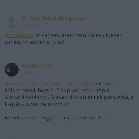
A Tyne folyó déli partja
15 éve
@nosferato
: anyanyelv azért nem. de egy idegen
simán. mi ebben a fura?
Modor Tibi
15 éve
@Animacs (a Tyne folyó déli partja)
: a kopás az
nálam annyi, hogy 1-2 nap kell évek után a
visszarázódáshoz. Szavak visszamennek passzívba, a
kiejtés viszont nem romlik.
Mondhatnám: "egy bizonyos szint fölött" :D