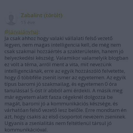
Zabalint (törölt)
15 éve
@lárvalányhaj
:
Ja csak ahhoz hogy valaki vállalati felső vezető
legyen, nem magas intelligencia kell, de még nem
csak szakmai hozzáértés a szakterületén, hanem jó
helyezkedési készség. Valamikor valamelyik blogban
ez volt a téma, arról ment a vita, mit nevezünk
intelligenciának, erre az egyik hozzászóló felvetette,
hogy ő többféle zsenit ismer az egyetemen. Az egyik
típus baromi jó szakmailag, és egyetemen 0 óra
tanulással 5-öst ír abból ami érdekli. A másik meg
már egyetem alatt fasza cégeknél dolgozza be
magát, baromi jó a kommunikációs készsége, és
várhatóan felső vezető lesz belőle. Erre mondtam én
azt, hogy csakis az első csoportot nevezem zseninek.
Ugyanis a zsenialitás nem feltétlenül társul jó
kommunikációval.