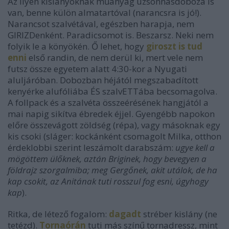
Az ilyen kislányoknak műanyag uzsonnásdoboza is
van, benne külön almatartóval (narancsra is jó!).
Narancsot szalvétával, egészben harapja, nem
GIRIZDenként. Paradicsomot is. Beszarsz. Neki nem
folyik le a könyökén. Ő lehet, hogy
giroszt is tud
enni
első randin, de nem derül ki, mert vele nem
futsz össze egyetem alatt 4:30-kor a Nyugati
aluljáróban. Dobozban héjától megszabadított
kenyérke alufóliába ÉS szalvETTába becsomagolva.
A follpack és a szalvéta összeérésének hangjától a
mai napig sikítva ébredek éjjel. Gyengébb napokon
előre összevágott zöldség (répa), vagy másoknak egy
kis csoki (sláger: kockánként csomagolt Milka, otthon
érdeklobbi szerint leszámolt darabszám:
ugye kell a
mögöttem ülőknek, aztán Briginek, hogy bevegyen a
földrajz szorgalmiba; meg Gergőnek, akit utálok, de ha
kap csokit, az Anitának tuti rosszul fog esni, úgyhogy
kap
).
Ritka, de létező fogalom:
dagadt
stréber kislány (ne
tetézd).
Tornaórán
tuti más színű tornadressz, mint