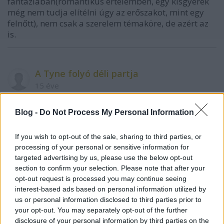
fantáziában(romantikus értelemben, egy kisgyerek
még nem tudja elítélni úgy az erőszakot, mint egy
felnőtt), nem csak a szerelem témaköre, de azért az
is.
A Tyne folyó déli partja
15 éve
@Zabalint
: juj, ezt fájt. odáig olvastam, hogy "Ami a
szófajokat illeti, nem pl. az ige fogalmát nem is
Blog -
Do Not Process My Personal Information
használják az angol nyelv tanításnál, főleg mert ha
már használnának valamit a szórendben a magyar
If you wish to opt-out of the sale, sharing to third parties, or
nyelvtani fogalmak közül, akkor az állítmány lenne. "
processing of your personal or sensitive information for
targeted advertising by us, please use the below opt-out
rossz embernek magyarázol hülyeségeket. most már
section to confirm your selection. Please note that after your
bizony használják az ige fogalmát az angol nyelv
opt-out request is processed you may continue seeing
tanításánál, épp csak ugyanaz a szó van rá, mint az
interest-based ads based on personal information utilized by
állítmányra. de attól még van olyan, hogy subject-
us or personal information disclosed to third parties prior to
verb-object (alany-állítmány-tárgy), meg olyan is,
your opt-out. You may separately opt-out of the further
disclosure of your personal information by third parties on the
hogy noun, verb, pronoun, )főnév, ige, névmás) stb.