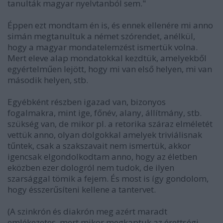
tanulták magyar nyelvtanból sem."
Éppen ezt mondtam én is, és ennek ellenére mi anno
simán megtanultuk a német szórendet, anélkül,
hogy a magyar mondatelemzést ismertük volna.
Mert eleve alap mondatokkal kezdtük, amelyekből
egyértelműen lejött, hogy mi van első helyen, mi van
második helyen, stb.
Egyébként részben igazad van, bizonyos
fogalmakra, mint ige, főnév, alany, állítmány, stb.
szükség van, de mikor pl. a retorika száraz elméletét
vettük anno, olyan dolgokkal amelyek triviálisnak
tűntek, csak a szakszavait nem ismertük, akkor
igencsak elgondolkodtam anno, hogy az életben
eközben ezer dologról nem tudok, de ilyen
szarsággal tömik a fejem. És most is így gondolom,
hogy ésszerűsíteni kellene a tantervet.
(A szinkrón és diakrón meg azért maradt
emlékezetes, mert mikor megkaptuk az érettségi