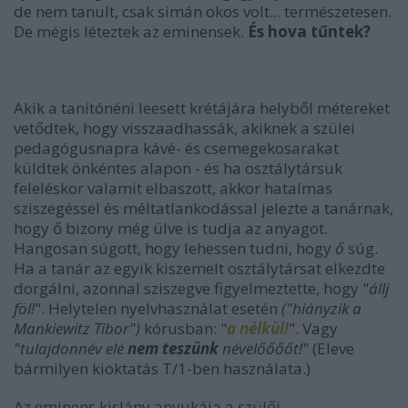
de nem tanult, csak simán okos volt... természetesen.
De mégis léteztek az eminensek.
És hova tűntek?
Akik a tanítónéni leesett krétájára helyből métereket
vetődtek, hogy visszaadhassák, akiknek a szülei
pedagógusnapra kávé- és csemegekosarakat
küldtek önkéntes alapon - és ha osztálytársuk
feleléskor valamit elbaszott, akkor hatalmas
sziszegéssel és méltatlankodással jelezte a tanárnak,
hogy ő bizony még ülve is tudja az anyagot.
Hangosan súgott, hogy lehessen tudni, hogy
ő
súg.
Ha a tanár az egyik kiszemelt osztálytársat elkezdte
dorgálni, azonnal sziszegve figyelmeztette, hogy "
állj
föl!
". Helytelen nyelvhasználat esetén
("hiányzik a
Mankiewitz Tibor")
kórusban: "
a nélkül!
". Vagy
"tulajdonnév elé
nem teszünk
névelőőőőt!"
(Eleve
bármilyen kioktatás T/1-ben használata.)
Az eminens kislány anyukája a szülői