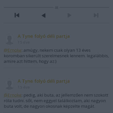
A Tyne folyó déli partja
15 éve
@Ernoke
: amúgy, nekem csak olyan 13 éves
koromban sikerült szerelmesnek lennem. legalábbis,
amire azt hittem, hogy az:)
A Tyne folyó déli partja
15 éve
@Ernoke
: pedig, aki buta, az jellemzően nem szokott
róla tudni. sőt, nem eggyel találkoztam, aki nagyon
buta volt, de nagyon okosnak képzelte magát.