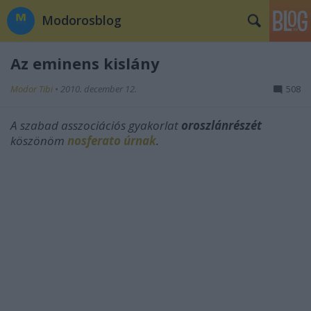
Modorosblog
Az eminens kislány
Modor Tibi
•
2010. december 12.
508
A szabad asszociációs gyakorlat
oroszlánrészét
köszönöm
nosferato úrnak
.