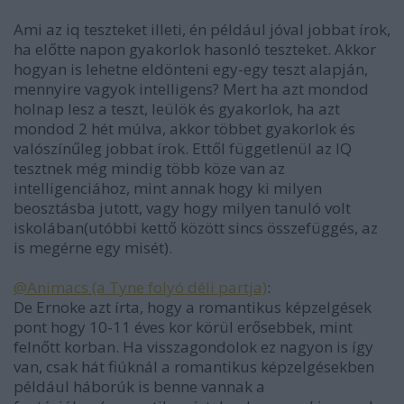
Ami az iq teszteket illeti, én például jóval jobbat írok,
ha előtte napon gyakorlok hasonló teszteket. Akkor
hogyan is lehetne eldönteni egy-egy teszt alapján,
mennyire vagyok intelligens? Mert ha azt mondod
holnap lesz a teszt, leülök és gyakorlok, ha azt
mondod 2 hét múlva, akkor többet gyakorlok és
valószínűleg jobbat írok. Ettől függetlenül az IQ
tesztnek még mindig több köze van az
intelligenciához, mint annak hogy ki milyen
beosztásba jutott, vagy hogy milyen tanuló volt
iskolában(utóbbi kettő között sincs összefüggés, az
is megérne egy misét).
@Animacs (a Tyne folyó déli partja)
:
De Ernoke azt írta, hogy a romantikus képzelgések
pont hogy 10-11 éves kor körül erősebbek, mint
felnőtt korban. Ha visszagondolok ez nagyon is így
van, csak hát fiúknál a romantikus képzelgésekben
például háborúk is benne vannak a