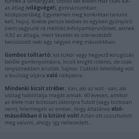
tűnnek a tantárgyak, utolsó két évben már csak 4,8-
as átlag (
világvége!
), gimnáziumban
középszerűség. Egyetemen meg konkrétan tanulni
kell, hujuj. Kivéve persze kedves és egyben gyönyörű
(nem vagyunk rá méltók) évfolyamtársnőnket, akinek
4,92 az átlaga, mert Vezetés és szervezésből
becsúszott neki egy négyes még másodikban.
Gombos tolltartó:
kis tükör vagy hegyező kirugózás
belőle gombnyomásra, kicsit knight rideres, de csak
lányszínekben árulták. Sajnos. Csábító lehetőség volt
a buziság útjára
való
rálépésre.
Mindenki kicsit stréber.
Van, aki az volt - van, aki
utólag habilitálja magát annak: 40 évesen, amikor
az élete már biztosan zátonyra futott (vagy biztosan
nem), felemlegeti az ember, hogy általános
első-
másodikban ő is kitűnő volt!
Aztán ott csúszhatott
meg valami, ahogy így nehezedett...