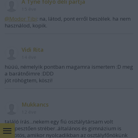
A Tyne folyó déli partja
15 éve
@Modor Tibi
: na, látod, pont erről beszélek. ha nem
használod, kopik.
Vidi Rita
14 éve
húúú, némelyik pontban magamra ismertem :D meg
a barátnőimre :DDD
jót röhögtem, köszi!
Mukkancs
12 éve
találó írás...nekem egy fiú osztálytársam volt
elképesztően stréber..általános és gimnázium is
színötös, amikor nyolcadikban az osztályfőnökünk