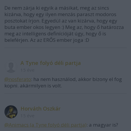
De nem zárja ki egyik a másikat, meg az sincs
kizárva, hogy egy ilyen menzás paraszt modoros
posztokat írjon. Egyedül az van kizárva, hogy egy
buta ember okos legyen :) Meg az, hogy ő határozza
meg az intelligens definícióját úgy, hogy ő is
beleférjen. Az az ERŐS ember joga :D
A Tyne folyó déli partja
15 éve
@nosferato
: ha nem használod, akkor bizony el fog
kopni. akármilyen is volt.
Horváth Oszkár
15 éve
@Animacs (a Tyne folyó déli partja)
: a magyar is?