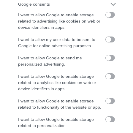
lárvalányhaj
Google consents
15 éve
I want to allow Google to enable storage
@janomano
:
related to advertising like cookies on web or
device identifiers in apps.
"Így van, a légnyomás pedig az, amit a legek
nyomnak. :-)"
I want to allow my user data to be sent to
Google for online advertising purposes.
"Az intelligencia speciális definíciói [szerkesztés]
I want to allow Google to send me
Az intelligencia az elme elemző és megkülönböztető
personalized advertising.
képessége.
Mindenféle intelligencia - együtt - az élőlény, így az
I want to allow Google to enable storage
emberi minőség mértéke.
related to analytics like cookies on web or
device identifiers in apps.
Az intelligencia az a képességünk, hogy "nem-
teljesen meghatározott" célok elérése érdekében is
I want to allow Google to enable storage
tudunk döntéseket hozni. Intelligenciánk fokmérője
related to functionality of the website or app.
az, hogy döntésünk mennyire volt "jó" -- azaz
végrehajtása után milyen pontosan sikerült elérnünk
I want to allow Google to enable storage
célunkat -- és mennyire volt gyors. (Klasszikus példa:
related to personalization.
mozaik-kirakós játékban (puzzle) a következő elem