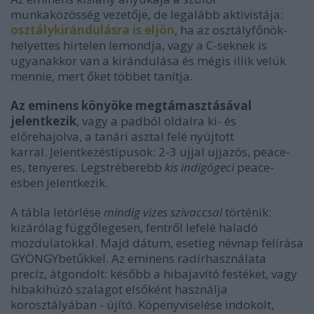
munkaközösség vezetője, de legalább aktivistája:
osztálykirándulásra is eljön
, ha az osztályfőnök-
helyettes hirtelen lemondja, vagy a C-seknek is
ugyanakkor van a kirándulása és mégis illik velük
mennie, mert őket többet tanítja.
Az eminens könyöke megtámasztásával
jelentkezik
, vagy a padból oldalra ki- és
előrehajolva, a tanári asztal felé nyújtott
karral. Jelentkezéstípusok: 2-3 ujjal ujjazós, peace-
es, tenyeres. Legstréberebb
kis indigógeci
peace-
esben jelentkezik.
A tábla letörlése
mindig vizes szivaccsal
történik:
kizárólag függőlegesen, fentről lefelé haladó
mozdulatokkal. Majd dátum, esetleg névnap felírása
GYÖNGYbetűkkel. Az eminens radírhasználata
precíz, átgondolt: később a hibajavító festéket, vagy
hibakihúzó szalagot elsőként használja
korosztályában - újító. Köpenyviselése indokolt,