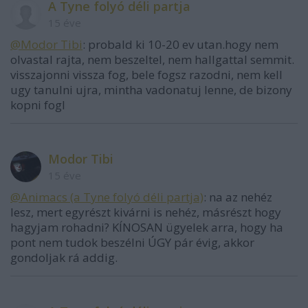
A Tyne folyó déli partja
15 éve
@Modor Tibi
: probald ki 10-20 ev utan.hogy nem
olvastal rajta, nem beszeltel, nem hallgattal semmit.
visszajonni vissza fog, bele fogsz razodni, nem kell
ugy tanulni ujra, mintha vadonatuj lenne, de bizony
kopni fogl
Modor Tibi
15 éve
@Animacs (a Tyne folyó déli partja)
: na az nehéz
lesz, mert egyrészt kivárni is nehéz, másrészt hogy
hagyjam rohadni? KÍNOSAN ügyelek arra, hogy ha
pont nem tudok beszélni ÚGY pár évig, akkor
gondoljak rá addig.