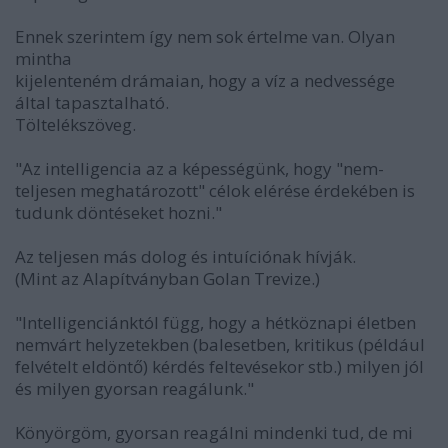
Ennek szerintem így nem sok értelme van. Olyan
mintha
kijelenteném drámaian, hogy a víz a nedvessége
által tapasztalható.
Töltelékszöveg.
"Az intelligencia az a képességünk, hogy "nem-
teljesen meghatározott" célok elérése érdekében is
tudunk döntéseket hozni."
Az teljesen más dolog és intuíciónak hívják.
(Mint az Alapítványban Golan Trevize.)
"Intelligenciánktól függ, hogy a hétköznapi életben
nemvárt helyzetekben (balesetben, kritikus (például
felvételt eldöntő) kérdés feltevésekor stb.) milyen jól
és milyen gyorsan reagálunk."
Könyörgöm, gyorsan reagálni mindenki tud, de mi