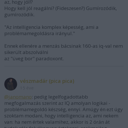
az, hogy jól!?
Hogy kell jól reagálni? (Fideszesen?) Gumírozódik,
gumírozódik.
"Az intelligencia komplex képesség, ami a
problémamegoldásra irányul."
Ennek ellenére a menzás bácsinak 160-as iq-val nem
sikerült abszolválni
az "üveg bor" paradoxont.
vészmadár (pica pica)
15 éve
@janomano
: pedig legelfogadottabb
megfogalmazás szerint az IQ amolyan logikai -
problémamegoldó készség, ennyi. Amúgy én ezt úgy
szoktam modani, hogy intelligencia az, ami nekem
van: ha nem értek valamihez, akkor is 2 órán át