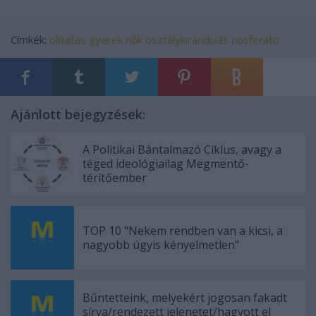
Címkék:
oktatás
gyerek
nők
osztálykirándulás
nosferato
Ajánlott bejegyzések:
A Politikai Bántalmazó Ciklus, avagy a
téged ideológiailag Megmentő-
térítőember
TOP 10 "Nekem rendben van a kicsi, a
nagyobb úgyis kényelmetlen"
Bűntetteink, melyekért jogosan fakadt
sírva/rendezett jelenetet/hagyott el