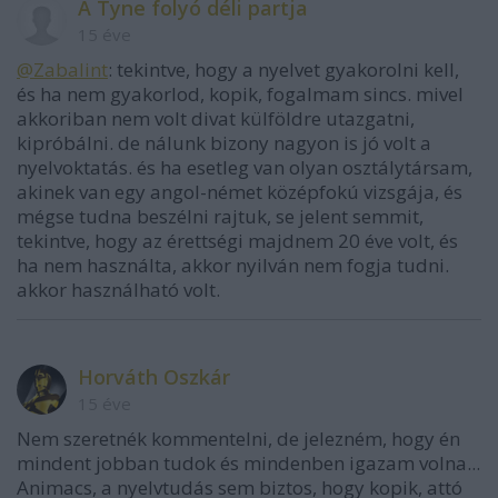
A Tyne folyó déli partja
15 éve
@Zabalint
: tekintve, hogy a nyelvet gyakorolni kell,
és ha nem gyakorlod, kopik, fogalmam sincs. mivel
akkoriban nem volt divat külföldre utazgatni,
kipróbálni. de nálunk bizony nagyon is jó volt a
nyelvoktatás. és ha esetleg van olyan osztálytársam,
akinek van egy angol-német középfokú vizsgája, és
mégse tudna beszélni rajtuk, se jelent semmit,
tekintve, hogy az érettségi majdnem 20 éve volt, és
ha nem használta, akkor nyilván nem fogja tudni.
akkor használható volt.
Horváth Oszkár
15 éve
Nem szeretnék kommentelni, de jelezném, hogy én
mindent jobban tudok és mindenben igazam volna...
Animacs, a nyelvtudás sem biztos, hogy kopik, attó