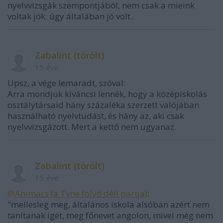
nyelvvizsgák szempontjából, nem csak a mieink
voltak jók. úgy általában jó volt.
Zabalint (törölt)
15 éve
Upsz, a vége lemaradt, szóval:
Arra mondjuk kíváncsi lennék, hogy a középiskolás
osztálytársaid hány százaléka szerzett valójában
használható nyelvtudást, és hány az, aki csak
nyelvvizsgázott. Mert a kettő nem ugyanaz.
Zabalint (törölt)
15 éve
@Animacs (a Tyne folyó déli partja)
:
"mellesleg meg, általános iskola alsóban azért nem
tanítanak igét, meg főnevet angolon, mivel még nem