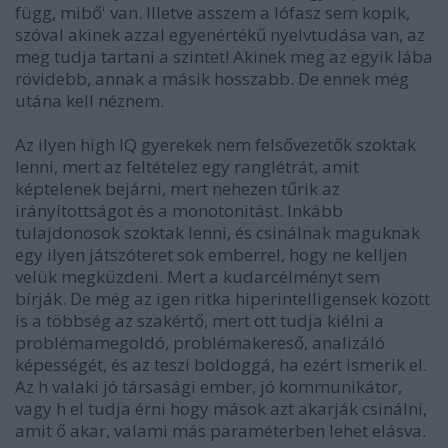
függ, mibő' van. Illetve asszem a lófasz sem kopik,
szóval akinek azzal egyenértékű nyelvtudása van, az
meg tudja tartani a szintet! Akinek meg az egyik lába
rövidebb, annak a másik hosszabb. De ennek még
utána kell néznem.
Az ilyen high IQ gyerekek nem felsővezetők szoktak
lenni, mert az feltételez egy ranglétrát, amit
képtelenek bejárni, mert nehezen tűrik az
irányítottságot és a monotonitást. Inkább
tulajdonosok szoktak lenni, és csinálnak maguknak
egy ilyen játszóteret sok emberrel, hogy ne kelljen
velük megküzdeni. Mert a kudarcélményt sem
bírják. De még az igen ritka hiperintelligensek között
is a többség az szakértő, mert ott tudja kiélni a
problémamegoldó, problémakereső, analizáló
képességét, és az teszi boldoggá, ha ezért ismerik el.
Az h valaki jó társasági ember, jó kommunikátor,
vagy h el tudja érni hogy mások azt akarják csinálni,
amit ő akar, valami más paraméterben lehet elásva.