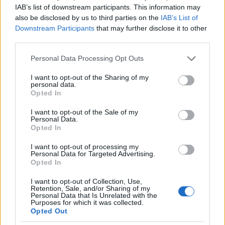
IAB’s list of downstream participants. This information may
also be disclosed by us to third parties on the
IAB’s List of
Downstream Participants
that may further disclose it to other
A Tyne folyó déli partja
third parties.
15 éve
Please note that this website/app uses one or more Google
Personal Data Processing Opt Outs
@Zabalint
: nálunk senki nem járt magántanárhoz. se
services and may gather and store information including but
elit gimnázium nem volt. egyszerűen jó volt a
not limited to your visit or usage behaviour. You may click to
I want to opt-out of the Sharing of my
personal data.
nyelvoktatás.
grant or deny consent to Google and its third-party tags to
Opted In
use your data for below specified purposes in below Google
consent section.
I want to opt-out of the Sale of my
Personal Data.
A Tyne folyó déli partja
Opted In
15 éve
I want to opt-out of processing my
@lárvalányhaj
: hát gondolom úgy, hogy az, hogy
Personal Data for Targeted Advertising.
Opted In
magas az IQ-ja, nem jelenti azt, hogy megvan benne
a vezérigazgatósághoz, meg a többihez való
I want to opt-out of Collection, Use,
képesség is. az ugyanis nem kizárólag IQ-tól függ.
Retention, Sale, and/or Sharing of my
Personal Data that Is Unrelated with the
Purposes for which it was collected.
Opted Out