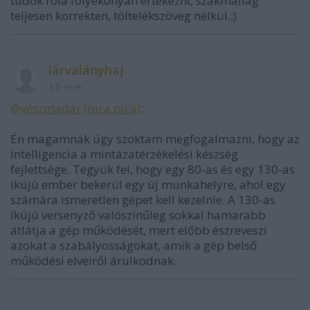
tudok róla folyékonyan értekezni, szakmailag
teljesen korrekten, töltelékszöveg nélkül.:)
lárvalányhaj
15 éve
@vészmadár (pica pica)
:
Én magamnak úgy szoktam megfogalmazni, hogy az
intelligencia a mintázatérzékelési készség
fejlettsége. Tegyük fel, hogy egy 80-as és egy 130-as
ikújú ember bekerül egy új munkahelyre, ahol egy
számára ismeretlen gépet kell kezelnie. A 130-as
íkújú versenyző valószínűleg sokkal hamarabb
átlátja a gép működését, mert előbb észreveszi
azokat a szabályosságokat, amik a gép belső
működési elveiről árulkodnak.