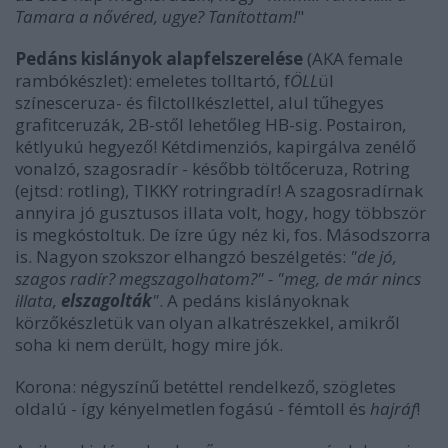
Tamara a nővéred, ugye? Tanítottam!
"
Pedáns kislányok alapfelszerelése
(AKA female
rambókészlet): emeletes tolltartó, f
ÖLL
ül
színesceruza- és filctollkészlettel, alul tűhegyes
grafitceruzák, 2B-stől lehetőleg HB-sig. Postairon,
kétlyukú hegyező! Kétdimenziós, kapirgálva zenélő
vonalzó, szagosradír - később töltőceruza, Rotring
(ejtsd: rotling), TIKKY rotringradír! A szagosradírnak
annyira jó gusztusos illata volt, hogy, hogy többször
is megkóstoltuk. De ízre úgy néz ki, fos. Másodszorra
is. Nagyon szokszor elhangzó beszélgetés:
"de jó,
szagos radír? megszagolhatom?" - "meg, de már nincs
illata,
elszagolták
"
. A pedáns kislányoknak
körzőkészletük van olyan alkatrészekkel, amikről
soha ki nem derült, hogy mire jók.
Korona: négyszínű betéttel rendelkező, szögletes
oldalú - így kényelmetlen fogású - fémtoll és
hajráf
!