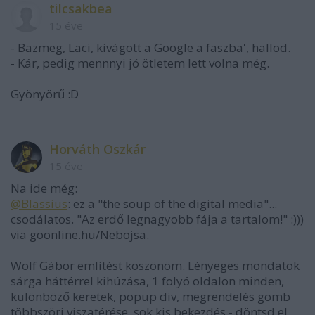
tilcsakbea
15 éve
- Bazmeg, Laci, kivágott a Google a faszba', hallod.
- Kár, pedig mennnyi jó ötletem lett volna még.
Gyönyörű :D
Horváth Oszkár
15 éve
Na ide még:
@Blassius
: ez a "the soup of the digital media"...
csodálatos. "Az erdő legnagyobb fája a tartalom!" :)))
via goonline.hu/Nebojsa.
Wolf Gábor említést köszönöm. Lényeges mondatok
sárga háttérrel kihúzása, 1 folyó oldalon minden,
különböző keretek, popup div, megrendelés gomb
többszöri viszatérése, sok kis bekezdés - döntsd el,