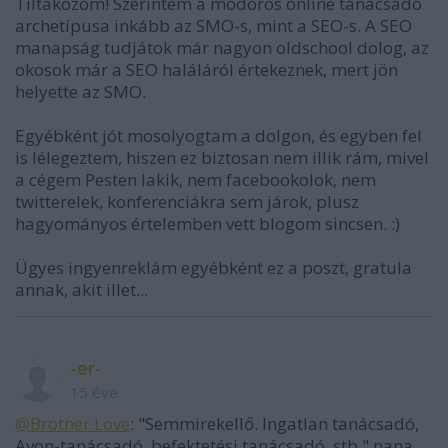
Tiltakozom! Szerintem a modoros online tanácsadó
archetípusa inkább az SMO-s, mint a SEO-s. A SEO
manapság tudjátok már nagyon oldschool dolog, az
okosok már a SEO haláláról értekeznek, mert jön
helyette az SMO.
Egyébként jót mosolyogtam a dolgon, és egyben fel
is lélegeztem, hiszen ez biztosan nem illik rám, mivel
a cégem Pesten lakik, nem facebookolok, nem
twitterelek, konferenciákra sem járok, plusz
hagyományos értelemben vett blogom sincsen. :)
Ügyes ingyenreklám egyébként ez a poszt, gratula
annak, akit illet...
-er-
15 éve
@Brother Love
: "Semmirekellő. Ingatlan tanácsadó,
Avon-tanácsadó, befektetési tanácsadó, stb." nana,