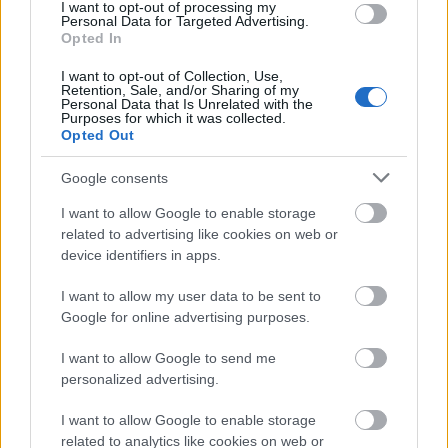
I want to opt-out of processing my
Szerintem nagyon jó a poszt, én ismerek egy ilyen
Personal Data for Targeted Advertising.
fazont. Nulla szakmai multtal könyvet irt a témában
Opted In
és mindenkinek megpróbálja bemagyarázni hogy
I want to opt-out of Collection, Use,
mennyire jó és milyen sokan veszik.
Retention, Sale, and/or Sharing of my
Szánalmas...
Personal Data that Is Unrelated with the
Purposes for which it was collected.
Opted Out
Google consents
manson karcsi
15 éve
I want to allow Google to enable storage
related to advertising like cookies on web or
@_Dob
: ott a pont.
device identifiers in apps.
I want to allow my user data to be sent to
misbelief
Google for online advertising purposes.
15 éve
I want to allow Google to send me
Nem az ilyenek weboldalán ugrik fel egy pop-up
personalized advertising.
mozgó öltönyös ember (talán ők maguk?!)
"köszöntöm holnapomon! stb-stb" szöveggel, a lap
I want to allow Google to enable storage
alján pedig beszkennelt aláírás???
related to analytics like cookies on web or