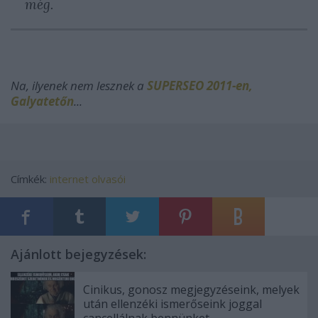
még.
Na, ilyenek nem lesznek a
SUPERSEO 2011-en,
Galyatetőn
...
Címkék:
internet
olvasói
Ajánlott bejegyzések:
Cinikus, gonosz megjegyzéseink, melyek
után ellenzéki ismerőseink joggal
cancellálnak bennünket