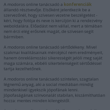
A modoros online tanácsadó a
konferenciák
állandó résztvevője. Elsőként jelentkezik be a
szervezőnél, hogy szívesen vezetne beszélgetést -
kéri, hogy fotója és neve is kerüljön ki a rendezvény
weboldalára. Előadást nem vállal, mert a témában
nem érzi elég erősnek magát, de szívesen segít
bármiben.
A modoros online tanácsadó sértődékeny. Mivel
szakmai kvalitásainak mércéjéül nem eredményeit,
hanem önreklámozási sikerességét jelöli meg saját
maga számára, ebbéli sikertelenségeit sértődéssel
tartja kezelhetőnek.
A modoros online tanácsadó színtelen, szagtalan
légnemű anyag, aki a social mediában mindig
mindenkivel igyekszik jópofának lenni.
Jópofaságának színvonalát stabilan, kiszámíthatóan
hozza: mentes minden kilengéstől.