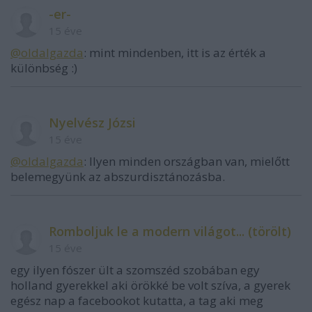
-er-
15 éve
@oldalgazda
: mint mindenben, itt is az érték a
különbség :)
Nyelvész Józsi
15 éve
@oldalgazda
: Ilyen minden országban van, mielőtt
belemegyünk az abszurdisztánozásba.
Romboljuk le a modern világot... (törölt)
15 éve
egy ilyen fószer ült a szomszéd szobában egy
holland gyerekkel aki örökké be volt szíva, a gyerek
egész nap a facebookot kutatta, a tag aki meg