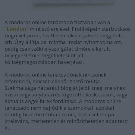
A modoros online tanácsadó tisztában van a
"
London
" mint szó erejével. Profilképein starbucksos
bögrével pózol, Twitteren lokációjaként megjelöli,
stb. Úgy állítja be, mintha irodát nyitott volna ott,
pedig csak székhelyszolgálat címére sikerült
bejegyeztetnie megélhetési bt-jét,
költségmegosztásban haverjával.
A modoros online tanácsadónak nincsenek
referenciái, nincsen ellenőrizhető múltja.
Szakmaisága hátteréül blogját jelöli meg, melynek
írásai vagy súlytalan és lúgozott okoskodások, vagy
aktuális angol hírek fordításai. A modoros online
tanácsadó nem bajlódik a számokkal, azokkal
mindig hiperbruttóban bánik, érvelését csupa
irreleváns, mérhetetlen és minősíthetetlen adat teszi
ki.