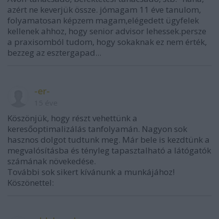
azért ne keverjük össze. jómagam 11 éve tanulom,
folyamatosan képzem magam,elégedett ügyfelek
kellenek ahhoz, hogy senior advisor lehessek.persze
a praxisomból tudom, hogy sokaknak ez nem érték,
bezzeg az esztergapad...
-er-
15 éve
Köszönjük, hogy részt vehettünk a
keresőoptimalizálás tanfolyamán. Nagyon sok
hasznos dolgot tudtunk meg. Már bele is kezdtünk a
megvalósításba és tényleg tapasztalható a látógatók
számának növekedése.
További sok sikert kívánunk a munkájához!
Köszönettel: