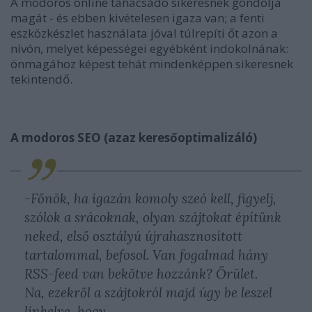
A modoros online tanácsadó sikeresnek gondolja
magát - és ebben kivételesen igaza van; a fenti
eszközkészlet használata jóval túlrepíti őt azon a
nívón, melyet képességei egyébként indokolnának:
önmagához képest tehát mindenképpen sikeresnek
tekintendő.
A modoros SEO (azaz keresőoptimalizáló)
-Főnök, ha igazán komoly szeó kell, figyelj,
szólok a srácoknak, olyan szájtokat építünk
neked, első osztályú újrahasznosított
tartalommal, befosol. Van fogalmad hány
RSS-feed van bekötve hozzánk? Őrület.
Na, ezekről a szájtokról majd úgy be leszel
linkelve, hogy.