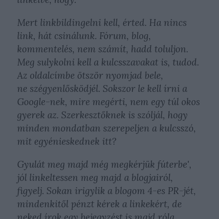
Mert linkbildingelni kell, érted. Ha nincs
link, hát csinálunk. Fórum, blog,
kommentelés, nem számít, hadd toluljon.
Meg sulykolni kell a kulcsszavakat is, tudod.
Az oldalcímbe ötször nyomjad bele,
ne szégyenlősködjél. Sokszor le kell írni a
Google-nek, mire megérti, nem egy túl okos
gyerek az. Szerkesztőknek is szóljál, hogy
minden mondatban szerepeljen a kulcsszó,
mit egyénieskednek itt?
Gyulát meg majd még megkérjük fúterbe',
jól linkeltessen meg majd a blogjairól,
figyelj. Sokan irigylik a blogom 4-es PR-jét,
mindenkitől pénzt kérek a linkekért, de
neked írok egy bejegyzést is majd róla,