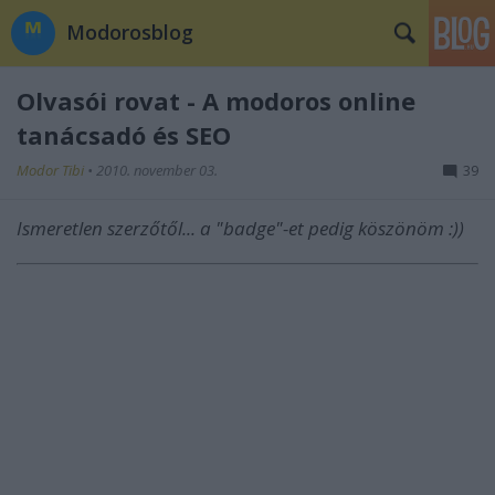
Modorosblog
Olvasói rovat - A modoros online
tanácsadó és SEO
Modor Tibi
•
2010. november 03.
39
Ismeretlen szerzőtől... a "badge"-et pedig köszönöm :))