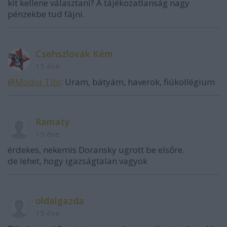
kit kellene választani? A tájékozatlanság nagy
pénzekbe tud fájni.
Csehszlovák Kém
15 éve
@Modor Tibi
: Uram, bátyám, haverok, fiúkollégium
Ramaty
15 éve
érdekes, nekemis Doransky ugrott be elsőre.
de lehet, hogy igazságtalan vagyok
oldalgazda
15 éve