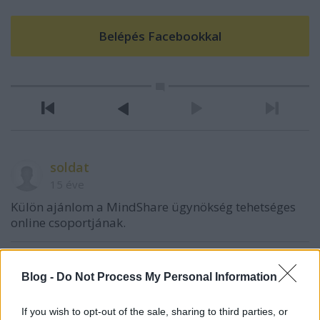
soldat
15 éve
Külön ajánlom a MindShare ügynökség tehetséges
online csoportjának.
Mitya Ivanov
Blog -
Do Not Process My Personal Information
15 éve
If you wish to opt-out of the sale, sharing to third parties, or
@Brother Love
: kösz