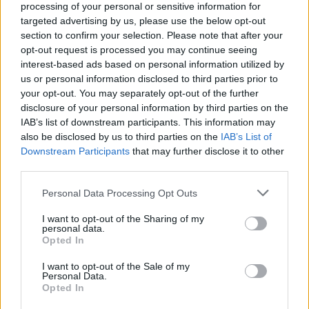
processing of your personal or sensitive information for
most esett le, kiről szól a poszt
targeted advertising by us, please use the below opt-out
section to confirm your selection. Please note that after your
opt-out request is processed you may continue seeing
interest-based ads based on personal information utilized by
_Dob
us or personal information disclosed to third parties prior to
15 éve
your opt-out. You may separately opt-out of the further
Doransky?
disclosure of your personal information by third parties on the
IAB’s list of downstream participants. This information may
also be disclosed by us to third parties on the
IAB’s List of
Downstream Participants
that may further disclose it to other
Szalonnassy Albin urfi
third parties.
15 éve
Please note that this website/app uses one or more Google
Personal Data Processing Opt Outs
'súlytalan és lúgozott okoskodások'
services and may gather and store information including but
not limited to your visit or usage behaviour. You may click to
I want to opt-out of the Sharing of my
ez zsenialis, nagyon talalo :)
personal data.
grant or deny consent to Google and its third-party tags to
Opted In
use your data for below specified purposes in below Google
consent section.
I want to opt-out of the Sale of my
Personal Data.
Bergamol
Opted In
15 éve