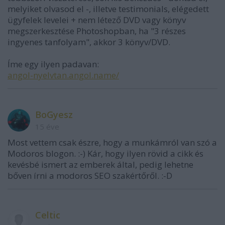
melyiket olvasod el -, illetve testimonials, elégedett
ügyfelek levelei + nem létező DVD vagy könyv
megszerkesztése Photoshopban, ha "3 részes
ingyenes tanfolyam", akkor 3 könyv/DVD.
Íme egy ilyen padavan:
angol-nyelvtan.angol.name/
BoGyesz
15 éve
Most vettem csak észre, hogy a munkámról van szó a
Modoros blogon. :-) Kár, hogy ilyen rövid a cikk és
kevésbé ismert az emberek által, pedig lehetne
bőven írni a modoros SEO szakértőről. :-D
Celtic