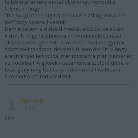
felbérelte komoly arccal olyanokat mondott a
folyosón, hogy :
"the soup of the digital media is sizzling like a hot
pot" vagy valami ilyesmit.
Nem értettem a didzsitl médiát először, de aztán
kiderült hogy facebookra irt mindenféle szirszar
alkalmazásra gondolt. Szóval ez a holland gyerek
adott neki tanácsot, de végül is nem derült ki hogy
eredményes lett volna, mer mostanra már nincsenek
az irodában. A gyerek visszament a szülőföldjére, a
faszogány meg fizetési problémákra hivatkozva
felmondta az irodabérletet.
hovamit
15 éve
húh...