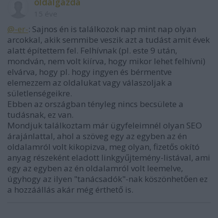
oldalgazda
15 éve
@-er-
: Sajnos én is találkozok nap mint nap olyan
arcokkal, akik semmibe veszik azt a tudást amit évek
alatt építettem fel. Felhívnak (pl. este 9 után,
mondván, nem volt kiírva, hogy mikor lehet felhívni)
elvárva, hogy pl. hogy ingyen és bérmentve
elemezzem az oldalukat vagy válaszoljak a
sületlenségeikre.
Ebben az országban tényleg nincs becsülete a
tudásnak, ez van.
Mondjuk találkoztam már ügyfeleimnél olyan SEO
árajánlattal, ahol a szöveg egy az egyben az én
oldalamról volt kikopizva, meg olyan, fizetős okító
anyag részeként eladott linkgyűjtemény-listával, ami
egy az egyben az én oldalamról volt leemelve,
úgyhogy az ilyen "tanácsadók"-nak köszönhetően ez
a hozzáállás akár még érthető is.