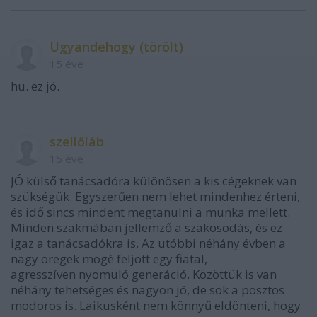
Ugyandehogy (törölt)
15 éve
hu. ez jó.
szellőláb
15 éve
JÓ külső tanácsadóra különösen a kis cégeknek van
szükségük. Egyszerűen nem lehet mindenhez érteni,
és idő sincs mindent megtanulni a munka mellett.
Minden szakmában jellemző a szakosodás, és ez
igaz a tanácsadókra is. Az utóbbi néhány évben a
nagy öregek mögé feljött egy fiatal,
agresszíven nyomuló generáció. Közöttük is van
néhány tehetséges és nagyon jó, de sok a posztos
modoros is. Laikusként nem könnyű eldönteni, hogy