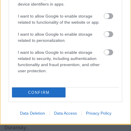
device identifiers in apps.
I want to allow Google to enable storage
Pitypalatty úrfi
related to functionality of the website or app.
15 éve
I want to allow Google to enable storage
@misbelief
: De.(mondjuk a "köszöntöm
related to personalization.
honlapomon" szöveg pont nem túl nyerő, úgyhogy
profiknál biztos nem látsz ilyet)
I want to allow Google to enable storage
Magyarországon a legismertebb ilyen Wolf Gábor.
related to security, including authentication
Mondjuk ő tényleg tud valamit, akármilyen irritáló is
functionality and fraud prevention, and other
a stílusa.
user protection.
Mondjuk a követői tényleg szánalmasak tudnak
lenni.
CONFIRM
873ujr3rk
Data Deletion
Data Access
Privacy Policy
15 éve
Doransky.