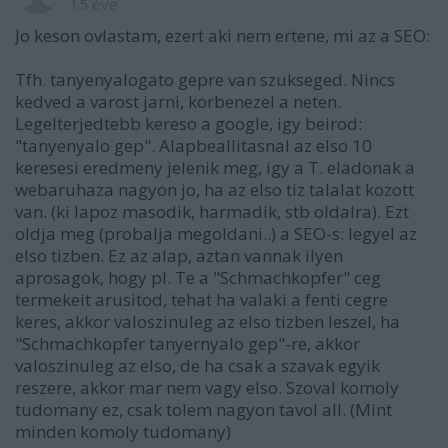
15 éve
Jo keson ovlastam, ezert aki nem ertene, mi az a SEO:
Tfh. tanyenyalogato gepre van szukseged. Nincs
kedved a varost jarni, korbenezel a neten.
Legelterjedtebb kereso a google, igy beirod:
"tanyenyalo gep". Alapbeallitasnal az elso 10
keresesi eredmeny jelenik meg, igy a T. eladonak a
webaruhaza nagyon jo, ha az elso tiz talalat kozott
van. (ki lapoz masodik, harmadik, stb oldalra). Ezt
oldja meg (probalja megoldani..) a SEO-s: legyel az
elso tizben. Ez az alap, aztan vannak ilyen
aprosagok, hogy pl. Te a "Schmachkopfer" ceg
termekeit arusitod, tehat ha valaki a fenti cegre
keres, akkor valoszinuleg az elso tizben leszel, ha
"Schmachkopfer tanyernyalo gep"-re, akkor
valoszinuleg az elso, de ha csak a szavak egyik
reszere, akkor mar nem vagy elso. Szoval komoly
tudomany ez, csak tolem nagyon tavol all. (Mint
minden komoly tudomany)