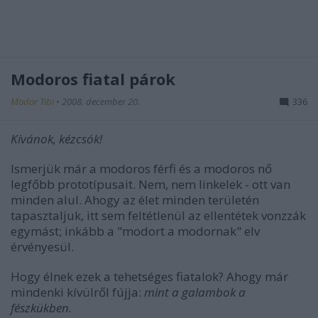
Modoros fiatal párok
Modor Tibi
•
2008. december 20.
336
Kívánok, kézcsók!
Ismerjük már a modoros férfi és a modoros nő
legfőbb prototípusait. Nem, nem linkelek - ott van
minden alul. Ahogy az élet minden területén
tapasztaljuk, itt sem feltétlenül az ellentétek vonzzák
egymást; inkább a "modort a modornak" elv
érvényesül.
Hogy élnek ezek a tehetséges fiatalok? Ahogy már
mindenki kívülről fújja:
mint a galambok
a
fészkükben.