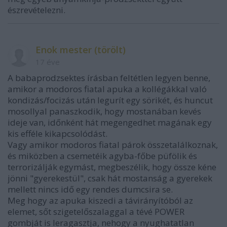
észrevételezni.
Enok mester (törölt)
17 éve
A babaprodzsektes írásban feltétlen legyen benne,
amikor a modoros fiatal apuka a kollégákkal való
kondizás/focizás után legurít egy sörikét, és huncut
mosollyal panaszkodik, hogy mostanában kevés
ideje van, időnként hát megengedhet magának egy
kis efféle kikapcsolódást.
Vagy amikor modoros fiatal párok összetalálkoznak,
és miközben a csemetéik agyba-főbe püfölik és
terrorizálják egymást, megbeszélik, hogy össze kéne
jönni "gyerekestül", csak hát mostanság a gyerekek
mellett nincs idő egy rendes dumcsira se.
Meg hogy az apuka kiszedi a távirányítóból az
elemet, sőt szigetelőszalaggal a tévé POWER
gombját is leragasztja, nehogy a nyughatatlan