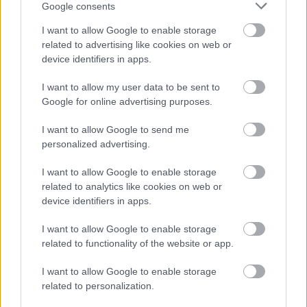
Google consents
Nem olvastam mindenkit végig, de tényleg
megnyugtató, hogy alig van, ami jellemző rám.
I want to allow Google to enable storage
related to advertising like cookies on web or
Kiráz a hideg az ilyen párocskás buliktól. Ki a fene
device identifiers in apps.
kíváncsi a barátai partnerére? Már úgy értem,
lazulás közepette.
I want to allow my user data to be sent to
Google for online advertising purposes.
I want to allow Google to send me
maripán
personalized advertising.
17 éve
I want to allow Google to enable storage
Basszus mi full modorosak vagyunk. Csak
related to analytics like cookies on web or
megszokásból. És Horvátországba azért járunk
device identifiers in apps.
nyaralni, mert utáljuk a homokos strandokat,
inkább a kietlen sziklás partok vonzanak :) A síelés
I want to allow Google to enable storage
pedig frankó dolog. A szüleim már kicsi
related to functionality of the website or app.
gyermekkoromban megtanították, a Zuram meg
csak mostanság kapott rá.
I want to allow Google to enable storage
De soha nem járunk velnesszezni. Mondom majd az
related to personalization.
Ámbernek, hogy úgy lennénk igazán modorosak :)