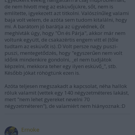
de nem hívott meg az esküvőjükre, sőt, nem is
említette, igyekezett azt titkolni. Valószínűleg valami
baja volt velem, de azóta sem tudom kitalálni, hogy
mi. A barátom jó barátja az ügyvédnek, őt
meghívták úgy, hogy "Ön és Párja", akkor már nem
voltunk együtt, de csakazértis engem vitt el (tőle
tudtam az esküvőt is).:D Volt persze nagy puszi-
puszi, mentegetődzés, hogy "egyszerűen nem volt
időnk mindenkire gondolni, _el nem tudjátok
képzelni, mekkora teher egy ilyen esküvő_", stb.
Később jókat röhögtünk ezen is.
Azóta teljesen megszakadt a kapcsolat, néha hallok
róluk valamit (vettek egy 140 négyzetméteres lakást,
mert "nem lehet gyereket nevelni 70
négyzetméteren"), de valamiért nem hiányoznak.:D
Ernoke