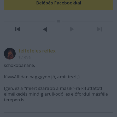
feltételes reflex
17 éve
schokobanane,
Kivvválllóan nagggyon jó, amit írsz! ;)
Igen, ez a "miért szarabb a másik"-ra kifuttatott
elmélkedés mindig árulkodó, és előfordul másféle
terepen is.