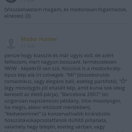
17 éve
(Visszaolvastam magam, és modorosan fogalmazok,
elnézést.:D)
Modor Hunter
17 éve
persze hogy klasszik és már úgyis volt, de azért
felhozom, mert nagyon bosszant. természetesen
IWIW - képekről van szó. Közülük is a modorkirály-
típus kép alá írt szövegek: "MI" (összeborulós
romantikus, vagy elegáns báli, esetleg partifotó), "Ő"
(egy mosolygós jól eltalált kép, amit kurva sok ideig
keresett az illető párja), "Barcelona 2007" (ez
szigorúan napszemcsis példány, tilos mosolyogni,
ha mégis, akkor eltúlzott mértékben),
"Kedvesemmel" (a konzervatívabb kirándulós
hosszútávúkapcsolatfanok dühítő pillanata,
valamely hegy tetején, esetleg várban, vagy