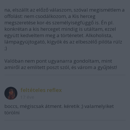
na, elszállt az előző válaszom, szóval megismétlem a
offolást: nem csodálkozom, a Kis herceg
megszeretése kor-és személyiségfüggő is. Én pl.
konkrétan a kis herceget mindig is utáltam, ezzel
együtt kedveltem meg a történetet. Alkoholista,
lámpagyújtogató, kígyók és az elbeszélő pilóta rúlz
;)
Valóban nem pont ugyanarra gondoltam, mint
amiről az említett poszt szól, és várom a gyűjtést!
feltételes reflex
17 éve
boccs, mégiscsak átment. kéretik ;) valamelyiket
törölni