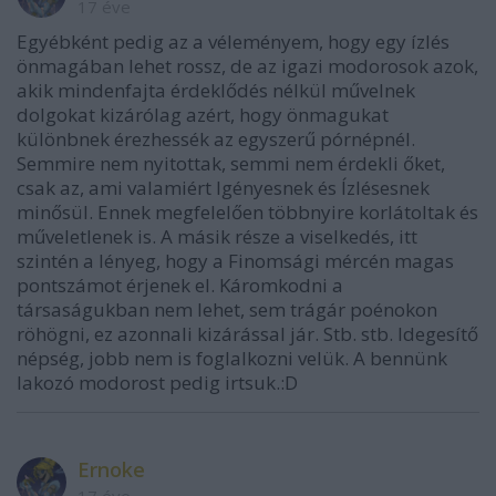
17 éve
Egyébként pedig az a véleményem, hogy egy ízlés
önmagában lehet rossz, de az igazi modorosok azok,
akik mindenfajta érdeklődés nélkül művelnek
dolgokat kizárólag azért, hogy önmagukat
különbnek érezhessék az egyszerű pórnépnél.
Semmire nem nyitottak, semmi nem érdekli őket,
csak az, ami valamiért Igényesnek és Ízlésesnek
minősül. Ennek megfelelően többnyire korlátoltak és
műveletlenek is. A másik része a viselkedés, itt
szintén a lényeg, hogy a Finomsági mércén magas
pontszámot érjenek el. Káromkodni a
társaságukban nem lehet, sem trágár poénokon
röhögni, ez azonnali kizárással jár. Stb. stb. Idegesítő
népség, jobb nem is foglalkozni velük. A bennünk
lakozó modorost pedig irtsuk.:D
Ernoke