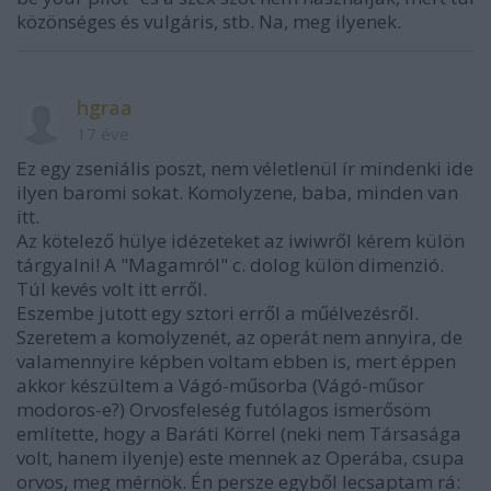
közönséges és vulgáris, stb. Na, meg ilyenek.
hgraa
17 éve
Ez egy zseniális poszt, nem véletlenül ír mindenki ide
ilyen baromi sokat. Komolyzene, baba, minden van
itt.
Az kötelező hülye idézeteket az iwiwről kérem külön
tárgyalni! A "Magamról" c. dolog külön dimenzió.
Túl kevés volt itt erről.
Eszembe jutott egy sztori erről a műélvezésről.
Szeretem a komolyzenét, az operát nem annyira, de
valamennyire képben voltam ebben is, mert éppen
akkor készültem a Vágó-műsorba (Vágó-műsor
modoros-e?) Orvosfeleség futólagos ismerősöm
említette, hogy a Baráti Körrel (neki nem Társasága
volt, hanem ilyenje) este mennek az Operába, csupa
orvos, meg mérnök. Én persze egyből lecsaptam rá: