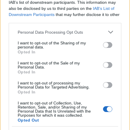
IAB’s list of downstream participants. This information may
ahogyan az obligát apás szülésnél "párom", a
also be disclosed by us to third parties on the
IAB’s List of
"remek ember" lesápadt, esetleg elájult.
Downstream Participants
that may further disclose it to other
third parties.
és ki ne maradjon a gyermektelenek legalább egy
órán át tartó győzködése sem arról, hogy sürgősen
Please note that this website/app uses one or more Google
Personal Data Processing Opt Outs
csináljanak gyereket ők is, mert anélkül nem élet az
services and may gather and store information including but
élet. (mondjuk ezt azóta se értem: ha valaki boldog,
not limited to your visit or usage behaviour. You may click to
I want to opt-out of the Sharing of my
personal data.
grant or deny consent to Google and its third-party tags to
miért kell azt folyamatosan, verbálisan bizonygatni?)
Opted In
use your data for below specified purposes in below Google
consent section.
I want to opt-out of the Sale of my
Personal Data.
Opted In
bocadilla
17 éve
I want to opt-out of processing my
Personal Data for Targeted Advertising.
Hát ez tetszett. És kiderült, hogy nem vagyok
Opted In
modoros :D
I want to opt-out of Collection, Use,
Retention, Sale, and/or Sharing of my
Personal Data that Is Unrelated with the
Purposes for which it was collected.
Reckl_Amál
Opted Out
17 éve