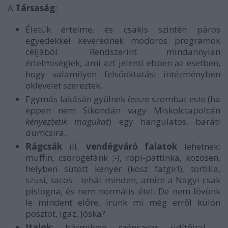
A
Társaság
:
Életük értelme, és csakis szintén páros
egyedekkel keverednek modoros programok
céljából. Rendszerint mindannyian
értelmiségiek, ami azt jelenti ebben az esetben,
hogy valamilyen felsőoktatási intézményben
oklevelet szereztek.
Egymás lakásán gyűlnek össze szombat este (ha
éppen nem Sikondán vagy Miskolctapolcán
kényeztetik magukat
) egy hangulatos, baráti
dumcsira.
Rágcsák
ill.
vendégváró falatok
lehetnek:
muffin, csörögefánk ;-), ropi-pattinka, közösen,
helyben sütött kenyér (kösz fatgirl), tortilla,
szusi, tacos - tehát minden, amire a Nagyi csak
pislogna, és nem normális étel. De nem lövünk
le mindent előre, írunk mi még erről külön
posztot, igaz, Jóska?
Italok
: bármilyen szénsavas üdítőital -