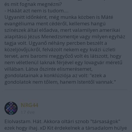
és mit fognak megnézni?
- Hááát azt nem is tudom....
Ugyanitt időnként, még munka közben is Máté
evangéliuma ment cédéről, kellemes hangú
színészek által előadva, mert valamilyen amerikai
alapítású Jézus Menedzsmentje vagy milyen egyház
tagja volt. Ugyanő néhány percben beszélt a
közeljövőjükről, felvázolt nekem egy kvázi üzleti
tervet, ami baromi meggyőző volt és látszott, hogy
nem véletlenül laknak férjével egy lovagvár méretű
villában. Látva őszinte elismerésemet,
gondolatainak a konklúziója az volt: "ezek a
gondolatok nem tőlem, hanem Istentől vannak."
NRG44
17 éve
Elolvastam. Hát. Akkora oltári sznob "társaságok"
ezek hogy ihaj. xD Kit érdekelnek a társadalom hülye