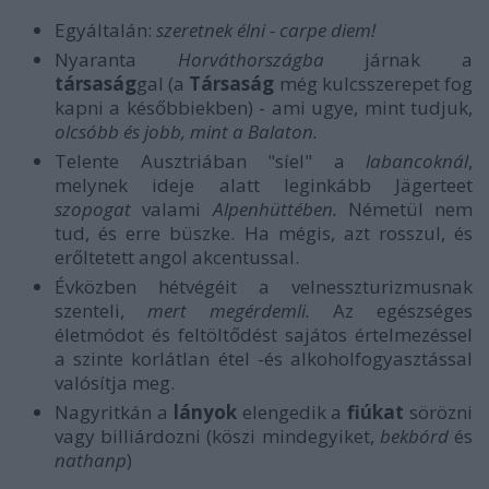
Egyáltalán:
szeretnek élni - carpe diem!
Nyaranta
Horváthországba
járnak a
társaság
gal (a
Társaság
még kulcsszerepet fog
kapni a későbbiekben) - ami ugye, mint tudjuk,
olcsóbb és jobb, mint a Balaton.
Telente Ausztriában "síel" a
labancoknál
,
melynek ideje alatt leginkább Jägerteet
szopogat
valami
Alpenhüttében.
Németül nem
tud, és erre büszke. Ha mégis, azt rosszul, és
erőltetett angol akcentussal.
Évközben hétvégéit a velnesszturizmusnak
szenteli,
mert megérdemli.
Az egészséges
életmódot és feltöltődést sajátos értelmezéssel
a szinte korlátlan étel -és alkoholfogyasztással
valósítja meg.
Nagyritkán a
lányok
elengedik a
fiúkat
sörözni
vagy billiárdozni (köszi mindegyiket,
bekbórd
és
nathanp
)