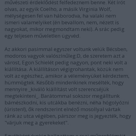
művészeti érdeklődést felfedeznem benne. Két írót
olvas, az egyik Coelho, a másik Virginia Wolf,
mélységesen fel van háborodva, ha valaki nem
ismeri valamelyiket (én bevallom, nem, nézett is
nagyokat, mikor megmondtam neki). A srác pedig
egy teljesen műveletlen ügyvéd.
Az akkori pasimmal egyszer voltunk velük Bécsben,
modoros vagyok valószínűleg:D, de szeretem azt a
várost, Egon Schielét pedig nagyon, pont neki volt a
kiállítása. A kiállításon végigrohantak, közük nem
volt az egészhez, amikor a véleményüket kérdeztem,
hümmögtek. Később mindenkinek mesélték, hogy
mennyire _kiváló kiállítást volt szerencséjük
megtekinteni_. Barátommal sokszor megálltunk
bámészkodni, kis utcákba benézni, néha hógolyózni
(úristen!), ők rendszerint elnéző mosollyal vártak
ránk az utca végében, párszor meg is jegyezték, hogy
"várjuk meg a gyerekeket".
Egyébként évekig hallgattam a csaj műproblémáit,