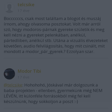
telcsike
17 éve
Boccccccs, csak most találtam a blogot és muszáj
írnom, ahogy olvasoma posztokat. Volt már arról
szó, hogy modoros-párnak gyereke születik és meg
kell nézni a gyereket pelenkában, anélkül,
pártedliben, anélkül stb. Utána a vizuális élvezeteket
követően, audio felvilágosítás, hogy mit csinált, mit
mondott a modor_pár_gyerek.? Ezzolyan szar.
Modor Tibi
17 éve
@telcsike
: Hohohohó, Jóskával már dolgozunk a
baba-projekten - ellenben, gyermekünk még NEM
LÉVÉN, itt különféle forrásokból még fel kell
készülnünk, hogy sokkoljon a poszt :-)