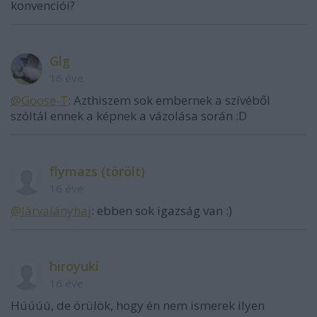
konvenciói?
Glg
16 éve
@Goose-T
: Azthiszem sok embernek a szívéből
szóltál ennek a képnek a vázolása során :D
flymazs (törölt)
16 éve
@lárvalányhaj
: ebben sok igazság van :)
hiroyuki
16 éve
Húúúú, de örülök, hogy én nem ismerek ilyen