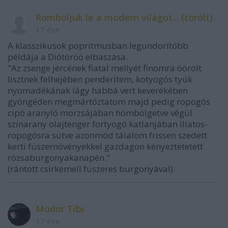
Romboljuk le a modern világot... (törölt)
17 éve
A klasszikusok popritmusban legundorítóbb
példája a Diótöröö elbaszása.
"Az zsenge jércének fiatal mellyét finomra öörölt
lisztnek felhejében penderítem, kotyogós tyúk
nyomadékának lágy habbá vert keverékében
gyöngéden megmártóztatom majd pedig ropogós
cipó aranyló morzsájában hömbölgetve végül
színarany olajtenger fortyogó katlanjában illatos-
ropogósra sütve azonmód tálalom frissen szedett
kerti füszernövényekkel gazdagon kényeztetetett
rózsaburgonyakanapén."
(rántott csirkemell füszeres burgonyával)
Modor Tibi
17 éve