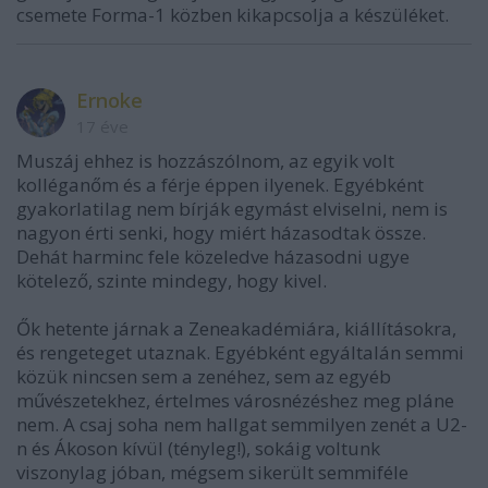
csemete Forma-1 közben kikapcsolja a készüléket.
Ernoke
17 éve
Muszáj ehhez is hozzászólnom, az egyik volt
kolléganőm és a férje éppen ilyenek. Egyébként
gyakorlatilag nem bírják egymást elviselni, nem is
nagyon érti senki, hogy miért házasodtak össze.
Dehát harminc fele közeledve házasodni ugye
kötelező, szinte mindegy, hogy kivel.
Ők hetente járnak a Zeneakadémiára, kiállításokra,
és rengeteget utaznak. Egyébként egyáltalán semmi
közük nincsen sem a zenéhez, sem az egyéb
művészetekhez, értelmes városnézéshez meg pláne
nem. A csaj soha nem hallgat semmilyen zenét a U2-
n és Ákoson kívül (tényleg!), sokáig voltunk
viszonylag jóban, mégsem sikerült semmiféle