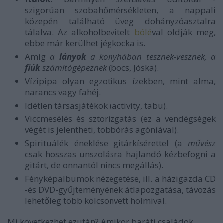
szigorúan szobahőmérsékleten, a nappali
közepén található üveg dohányzóasztalra
tálalva. Az alkoholbevitelt
bólé
val oldják meg,
ebbe már kerülhet jégkocka is.
Amíg
a
lányok
a konyhában tesznek-vesznek, a
fiúk
számítógépeznek
(bocs, Jóska).
Vízipipa olyan egzotikus ízekben, mint alma,
narancs vagy fahéj.
Idétlen társasjátékok (activity, tabu).
Viccmesélés és sztorizgatás (ez a vendégségek
végét is jelentheti, többórás agóniával).
Spirituálék éneklése gitárkísérettel (a
művész
csak hosszas unszolásra hajlandó kézbefogni a
gitárt, de onnantól nincs megállás).
Fényképalbumok nézegetése, ill. a házigazda CD
-és DVD-gyűjteményének átlapozgatása, távozás
lehetőleg több kölcsönvett holmival.
Mi következhet ezután? Amikor baráti családok