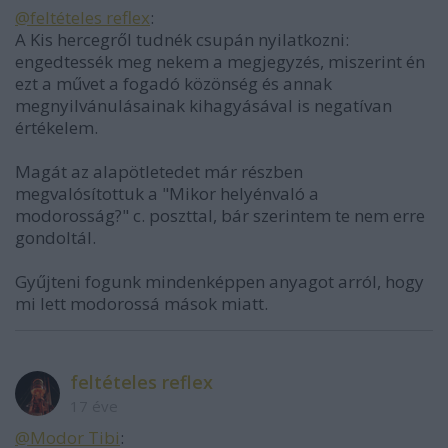
@feltételes reflex
:
A Kis hercegről tudnék csupán nyilatkozni:
engedtessék meg nekem a megjegyzés, miszerint én
ezt a művet a fogadó közönség és annak
megnyilvánulásainak kihagyásával is negatívan
értékelem.
Magát az alapötletedet már részben
megvalósítottuk a "Mikor helyénvaló a
modorosság?" c. poszttal, bár szerintem te nem erre
gondoltál.
Gyűjteni fogunk mindenképpen anyagot arról, hogy
mi lett modorossá mások miatt.
feltételes reflex
17 éve
@Modor Tibi
: