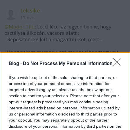
telcsike
17 éve
@Modor Tibi
: Lécci lécci az legyen benne, hogy
osztálytalálkozón, vacsora alatt :
- Repeszteni kellett a magzatburkot, mert ...
Hát ez nekem meredek, szó szerint elhangzott volt
osztálytársnő szájából. Prűd-e vagyok? Orvosfób-e
Blog -
Do Not Process My Personal Information
vagyok? Vagy... Igazam van, igazam van, igazam
vaaaaaan...
If you wish to opt-out of the sale, sharing to third parties, or
processing of your personal or sensitive information for
targeted advertising by us, please use the below opt-out
feltételes reflex
section to confirm your selection. Please note that after your
17 éve
opt-out request is processed you may continue seeing
interest-based ads based on personal information utilized by
@telcsike
:
us or personal information disclosed to third parties prior to
your opt-out. You may separately opt-out of the further
javaslom, hogy gátmetszés is legyen benne,
disclosure of your personal information by third parties on the
gyulladásokkal és varratszedéssel, meg az is,