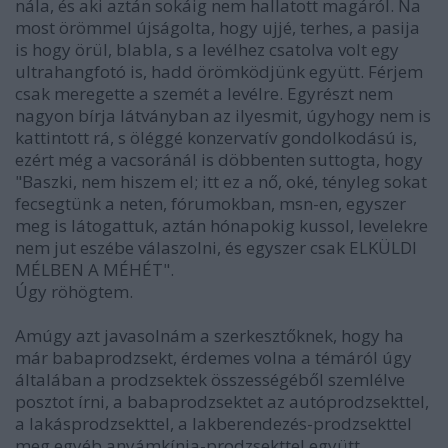
nála, és aki aztán sokáig nem hallatott magáról. Na
most örömmel újságolta, hogy ujjé, terhes, a pasija
is hogy örül, blabla, s a levélhez csatolva volt egy
ultrahangfotó is, hadd örömködjünk együtt. Férjem
csak meregette a szemét a levélre. Egyrészt nem
nagyon bírja látványban az ilyesmit, úgyhogy nem is
kattintott rá, s öléggé konzervatív gondolkodású is,
ezért még a vacsoránál is döbbenten suttogta, hogy
"Baszki, nem hiszem el; itt ez a nő, oké, tényleg sokat
fecsegtünk a neten, fórumokban, msn-en, egyszer
meg is látogattuk, aztán hónapokig kussol, levelekre
nem jut eszébe válaszolni, és egyszer csak ELKÜLDI
MÉLBEN A MÉHÉT".
Úgy röhögtem.
Amúgy azt javasolnám a szerkesztőknek, hogy ha
már babaprodzsekt, érdemes volna a témáról úgy
általában a prodzsektek összességéből szemlélve
posztot írni, a babaprodzsektet az autóprodzsekttel,
a lakásprodzsekttel, a lakberendezés-prodzsekttel
meg egyéb anyámkínja-prodzsekttel együtt