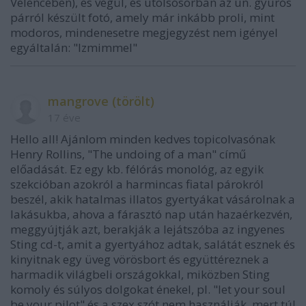
Velencében), és végül, és utolsósorban az ún. gyúrós
párról készült fotó, amely már inkább proli, mint
modoros, mindenesetre megjegyzést nem igényel
egyáltalán: "Izmimmel"
mangrove (törölt)
17 éve
Hello all! Ajánlom minden kedves topicolvasónak
Henry Rollins, "The undoing of a man" című
előadását. Ez egy kb. félórás monológ, az egyik
szekcióban azokról a harmincas fiatal párokról
beszél, akik hatalmas illatos gyertyákat vásárolnak a
lakásukba, ahova a fárasztó nap után hazaérkezvén,
meggyújtják azt, berakják a lejátszóba az ingyenes
Sting cd-t, amit a gyertyához adtak, salátát esznek és
kinyitnak egy üveg vörösbort és együttéreznek a
harmadik világbeli országokkal, miközben Sting
komoly és súlyos dolgokat énekel, pl. "let your soul
be your pilot" és a szex szót nem használják, mert túl